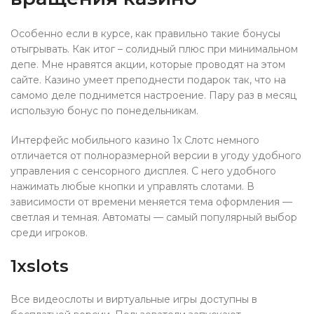
Особенно если в курсе, как правильно такие бонусы
отыгрывать. Как итог – солидный плюс при минимальном
депе. Мне нравятся акции, которые проводят на этом
сайте. Казино умеет преподнести подарок так, что на
самомо деле поднимется настроение. Пару раз в месяц
использую бонус по понедельникам.
Интерфейс мобильного казино 1х Слотс немного
отличается от полноразмерной версии в угоду удобного
управления с сенсорного дисплея. С него удобного
нажимать любые кнопки и управлять слотами. В
зависимости от времени меняется тема оформления —
светлая и темная. Автоматы — самый популярный выбор
среди игроков.
1xslots
Все видеослоты и виртуальные игры доступны в