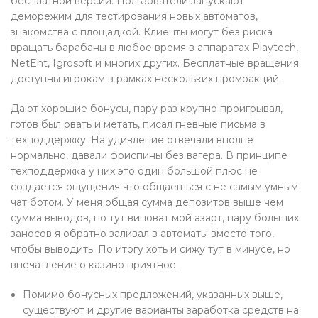
бесплатной версии. Пользователи запускают
деморежим для тестирования новых автоматов,
знакомства с площадкой. Клиенты могут без риска
вращать барабаны в любое время в аппаратах Playtech,
NetEnt, Igrosoft и многих других. Бесплатные вращения
доступны игрокам в рамках нескольких промоакций.
Дают хорошие бонусы, пару раз крупно проигрывал,
готов был рвать и метать, писал гневные письма в
техподдержку. На удивление отвечали вполне
нормально, давали фриспины без вагера. В принципе
техподдержка у них это один большой плюс не
создается ощущения что общаешься с не самым умным
чат ботом. У меня общая сумма депозитов выше чем
сумма выводов, но тут виноват мой азарт, пару больших
заносов я обратно заливал в автоматы вместо того,
чтобы выводить. По итогу хоть и сижу тут в минусе, но
впечатление о казино приятное.
Помимо бонусных предложений, указанных выше,
существуют и другие варианты заработка средств на