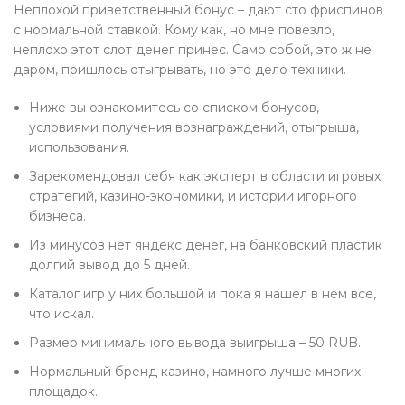
Неплохой приветственный бонус – дают сто фриспинов
с нормальной ставкой. Кому как, но мне повезло,
неплохо этот слот денег принес. Само собой, это ж не
даром, пришлось отыгрывать, но это дело техники.
Ниже вы ознакомитесь со списком бонусов,
условиями получения вознаграждений, отыгрыша,
использования.
Зарекомендовал себя как эксперт в области игровых
стратегий, казино-экономики, и истории игорного
бизнеса.
Из минусов нет яндекс денег, на банковский пластик
долгий вывод до 5 дней.
Каталог игр у них большой и пока я нашел в нем все,
что искал.
Размер минимального вывода выигрыша – 50 RUB.
Нормальный бренд казино, намного лучше многих
площадок.