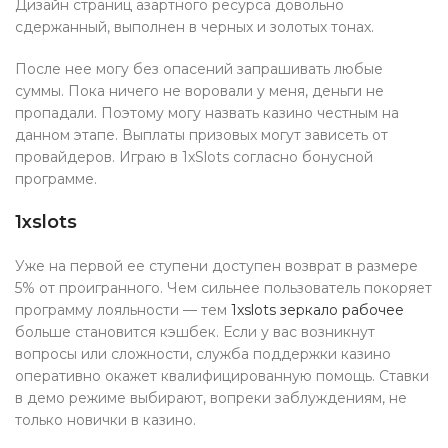
Дизайн страниц азартного ресурса довольно
сдержанный, выполнен в черных и золотых тонах.
После нее могу без опасений запрашивать любые
суммы. Пока ничего не воровали у меня, деньги не
пропадали. Поэтому могу назвать казино честным на
данном этапе. Выплаты призовых могут зависеть от
провайдеров. Играю в 1xSlots согласно бонусной
программе.
1xslots
Уже на первой ее ступени доступен возврат в размере
5% от проигранного. Чем сильнее пользователь покоряет
программу лояльности — тем
1xslots зеркало рабочее
больше становится кэшбек. Если у вас возникнут
вопросы или сложности, служба поддержки казино
оперативно окажет квалифицированную помощь. Ставки
в демо режиме выбирают, вопреки заблуждениям, не
только новички в казино.