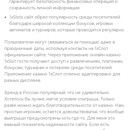
гарантирует безопасность финансовых операций и
сохранность личной информации.
1xSlots сайт обрел популярность среди посетителей
благодаря широкой коллекции бонусов, игровых
автоматов и турниров, которые проводятся регулярно.
Пользователи могут связываться за помощью даже в
праздничные даты, используя контакты на 1хСлот
официальном сайте. Через приложение онлайн-казино
1xSlot гости получают доступ к развлечениям, платежам,
бонусам, турнирам и лотереям среди посетителей.
Приложение казино 1xСлот отлично адаптировано для
разных дисплеев.
Бренд в России популярный, что не удивительно.
Хотелось бы лучже, магче условия отыгрыша. Только
разве можно ждать благотворительности от казино. Нам,
простым игрокам, остается довольствоватья, что вообще
выигрыши предусмотрены хоть где-то. Для меня это
важный показатель надеежности сайта. Если есть