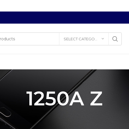
SELECT CATEGORY
1250A Z