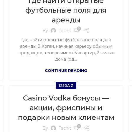
Где найти открытые
футбольные поля для
аренды
0
By
Techit
Где найти открытые футбольные поля для
аренды В.Коган, начиная карьеру обычным
продавцом, теперь имеет 5 квартир, 2 жилых
дома (од...
CONTINUE READING
1250A Z
Casino Vodka бонусы —
акции, фриспины и
подарки новым клиентам
0
By
Techit