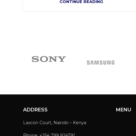
CONTINUE READING
ADDRESS
MENU
Laxcon Court, Nairobi – Kenya
Phone: +254 799 924791