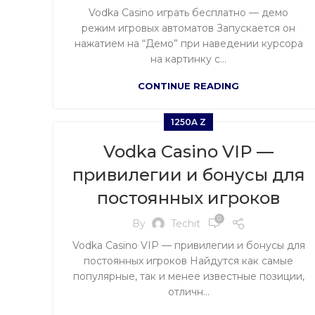
Vodka Casino играть бесплатно — демо
режим игровых автоматов Запускается он
нажатием на “Демо” при наведении курсора
на картинку с...
CONTINUE READING
1250A Z
Vodka Casino VIP —
привилегии и бонусы для
постоянных игроков
0
By
Techit
Vodka Casino VIP — привилегии и бонусы для
постоянных игроков Найдутся как самые
популярные, так и менее известные позиции,
отличн...