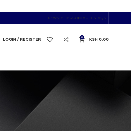
NEWSLETTER
CONTACT US
FAQS
0
LOGIN / REGISTER
KSH
0.00