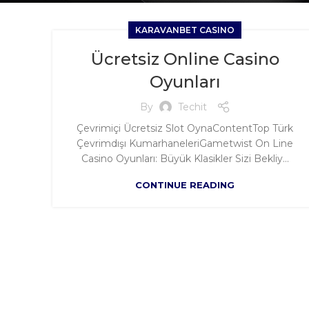
KARAVANBET CASINO
Ücretsiz Online Casino
Oyunları
By
Techit
Çevrimiçi Ücretsiz Slot OynaContentTop Türk
Çevrimdışı KumarhaneleriGametwist On Line
Casino Oyunları: Büyük Klasikler Sizi Bekliy...
CONTINUE READING