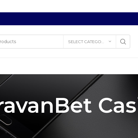
SELECT CATEGORY
ravanBet Cas