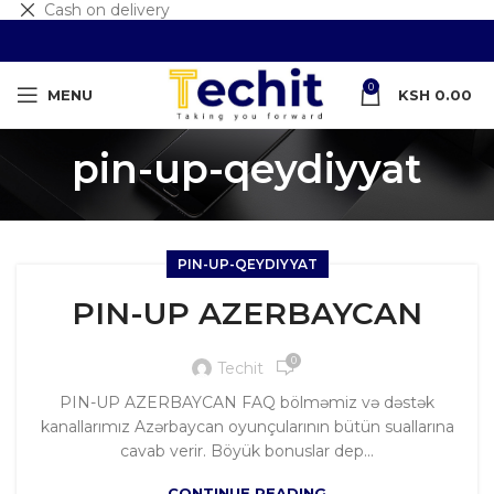
Cash on delivery
0
MENU
KSH
0.00
pin-up-qeydiyyat
PIN-UP-QEYDIYYAT
PIN-UP AZERBAYCAN
0
Techit
PIN-UP AZERBAYCAN FAQ bölməmiz və dəstək
kanallarımız Azərbaycan oyunçularının bütün suallarına
cavab verir. Böyük bonuslar dep...
CONTINUE READING