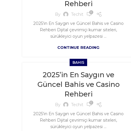
Rehberi
0
By
Techit
2025'in En Saygın ve Güncel Bahis ve Casino
Rehberi Dijital çevrimiçi kumar siteleri,
sürükleyici oyun yelpazesi ...
CONTINUE READING
BAHIS
2025’in En Saygın ve
Güncel Bahis ve Casino
Rehberi
0
By
Techit
2025'in En Saygın ve Güncel Bahis ve Casino
Rehberi Dijital çevrimiçi kumar siteleri,
sürükleyici oyun yelpazesi ...