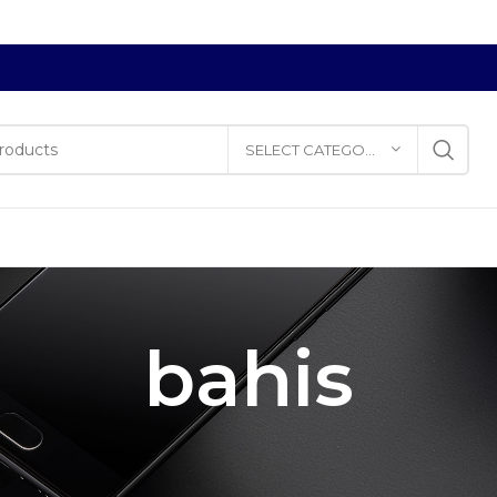
SELECT CATEGORY
bahis