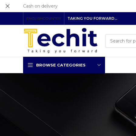
Cash on delivery
ENGLISH
COUNTRY
TAKING YOU FORWARD…
BROWSE CATEGORIES