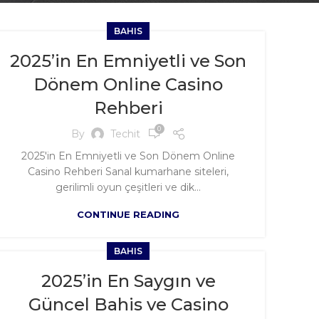
BAHIS
2025’in En Emniyetli ve Son
Dönem Online Casino
Rehberi
0
By
Techit
2025'in En Emniyetli ve Son Dönem Online
Casino Rehberi Sanal kumarhane siteleri,
gerilimli oyun çeşitleri ve dik...
CONTINUE READING
BAHIS
2025’in En Saygın ve
Güncel Bahis ve Casino