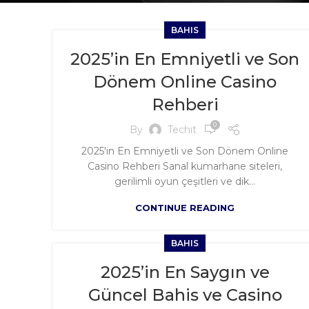
BAHIS
2025’in En Emniyetli ve Son
Dönem Online Casino
Rehberi
0
By
Techit
2025'in En Emniyetli ve Son Dönem Online
Casino Rehberi Sanal kumarhane siteleri,
gerilimli oyun çeşitleri ve dik...
CONTINUE READING
BAHIS
2025’in En Saygın ve
Güncel Bahis ve Casino