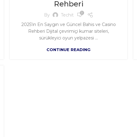
Rehberi
0
By
Techit
2025'in En Saygın ve Güncel Bahis ve Casino
Rehberi Dijital çevrimiçi kumar siteleri,
sürükleyici oyun yelpazesi ...
CONTINUE READING