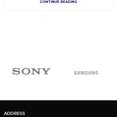
CONTINUE READING
ADDRESS