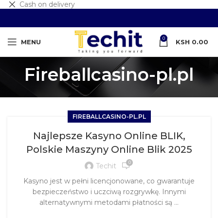
Cash on delivery
0
MENU
KSH
0.00
Fireballcasino-pl.pl
FIREBALLCASINO-PL.PL
Najlepsze Kasyno Online BLIK,
Polskie Maszyny Online Blik 2025
0
Techit
Kasyno jest w pełni licencjonowane, co gwarantuje
bezpieczeństwo i uczciwą rozgrywkę. Innymi
alternatywnymi metodami płatności są ...