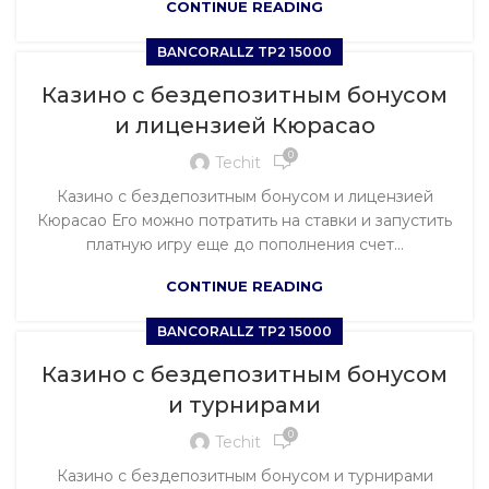
CONTINUE READING
BANCORALLZ TP2 15000
Казино с бездепозитным бонусом
и лицензией Кюрасао
0
Techit
Казино с бездепозитным бонусом и лицензией
Кюрасао Его можно потратить на ставки и запустить
платную игру еще до пополнения счет...
CONTINUE READING
BANCORALLZ TP2 15000
Казино с бездепозитным бонусом
и турнирами
0
Techit
Казино с бездепозитным бонусом и турнирами