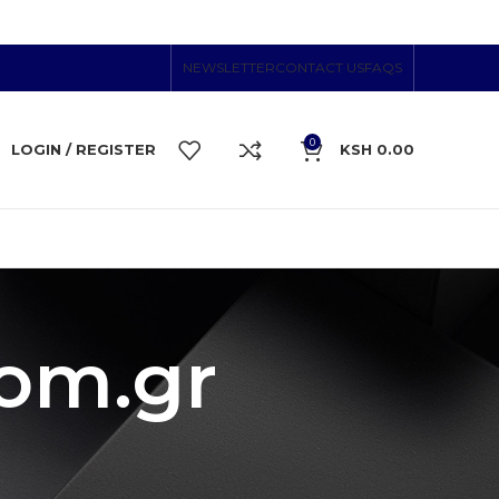
NEWSLETTER
CONTACT US
FAQS
0
LOGIN / REGISTER
KSH
0.00
com.gr