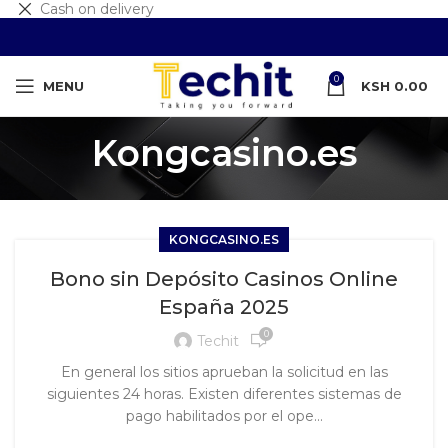
Cash on delivery
0
MENU
KSH
0.00
Kongcasino.es
KONGCASINO.ES
Bono sin Depósito Casinos Online
España 2025
0
Techit
En general los sitios aprueban la solicitud en las
siguientes 24 horas. Existen diferentes sistemas de
pago habilitados por el ope...