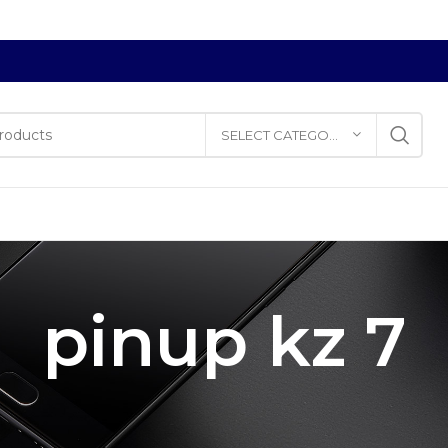
SELECT CATEGORY
pinup kz 7