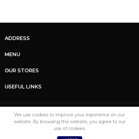
ADDRESS
MENU
OUR STORES
USEFUL LINKS
TECHIT AFRICA 2024
|
Imani Labs LTD
We use cookies to improve your experience on our
website. By browsing this website, you agree to our
use of cookies.
0