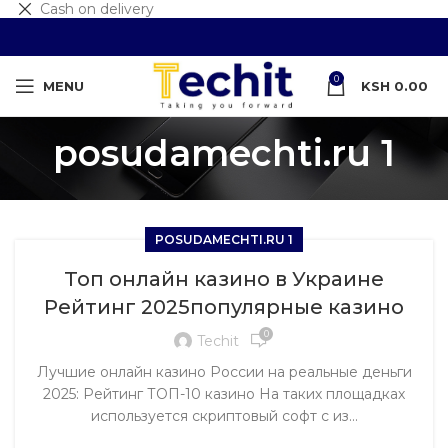
Cash on delivery
0
MENU
KSH
0.00
posudamechti.ru 1
POSUDAMECHTI.RU 1
Топ онлайн казино в Украине
Рейтинг 2025популярные казино
0
Techit
Лучшие онлайн казино России на реальные деньги
2025: Рейтинг ТОП-10 казино На таких площадках
используется скриптовый софт с из...