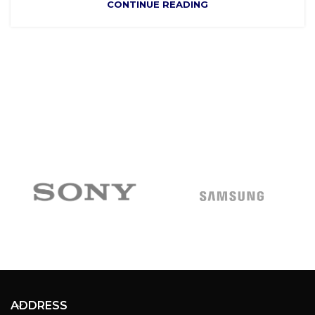
CONTINUE READING
ADDRESS