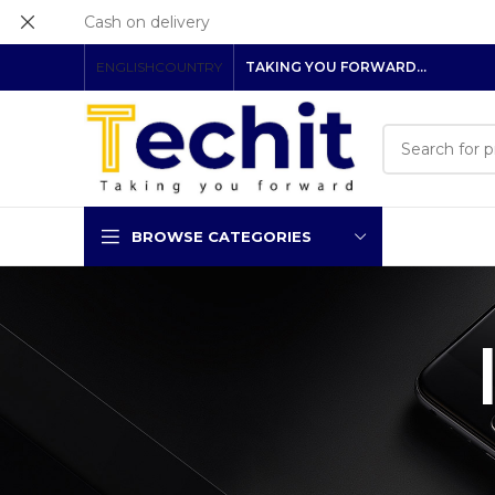
Cash on delivery
ENGLISH
COUNTRY
TAKING YOU FORWARD…
BROWSE CATEGORIES