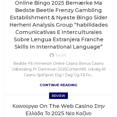
Online Bingo 2025 Bemærke Ma
Bedste Beetle Frenzy Gambling
Establishment & Nyeste Bingo Sider
Herhen! Analysis Group “habilidades
Comunicativas E Interculturales
Sobre Lengua Extranjera Franche
Skills In International Language”
Techit
Bedste På Immerion Online Casino Bonus Casino
Udbetaling Pr Dannevan 2025Content#5: Udvalg Af
Casino SpilOpret Dig I Dag Og Få Fiv...
CONTINUE READING
REVIEW
Καινούργια On The Web Casino Στην
Ελλάδα Το 2025 Νέα Καζίνο