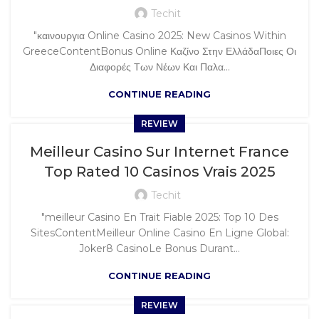
Techit
"καινουργια Online Casino 2025: New Casinos Within
GreeceContentBonus Online Καζίνο Στην ΕλλάδαΠοιες Οι
Διαφορές Των Νέων Και Παλα...
CONTINUE READING
REVIEW
Meilleur Casino Sur Internet France
Top Rated 10 Casinos Vrais 2025
Techit
"meilleur Casino En Trait Fiable 2025: Top 10 Des
SitesContentMeilleur Online Casino En Ligne Global:
Joker8 CasinoLe Bonus Durant...
CONTINUE READING
REVIEW