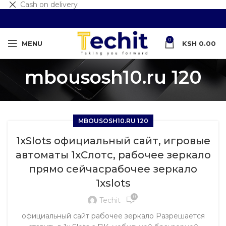
Cash on delivery
0
MENU
KSH
0.00
mbousosh10.ru 120
MBOUSOSH10.RU 120
1xSlots официальный сайт, игровые
автоматы 1хСлотс, рабочее зеркало
прямо сейчасрабочее зеркало
1xslots
0
Techit
официальный сайт рабочее зеркало Разрешается