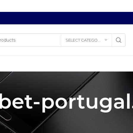
SELECT CATEGORY
bet-portuga