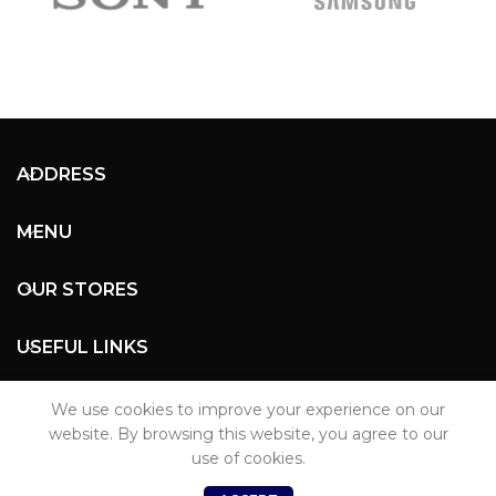
ADDRESS
MENU
OUR STORES
USEFUL LINKS
We use cookies to improve your experience on our
website. By browsing this website, you agree to our
TECHIT AFRICA 2024
|
Imani Labs LTD
use of cookies.
0