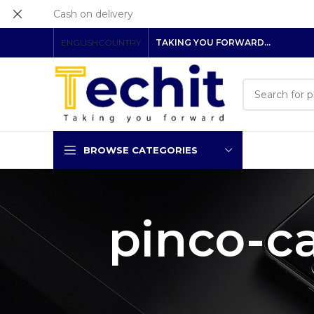
Cash on delivery
ENGLISH
COUNTRY
TAKING YOU FORWARD…
BROWSE CATEGORIES
pinco-c