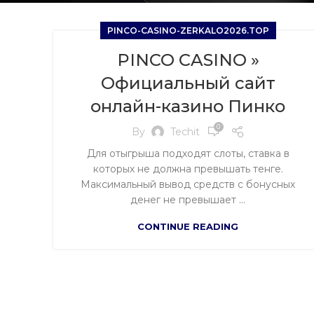
PINCO-CASINO-ZERKALO2026.TOP
PINCO CASINO »
Официальный сайт
онлайн-казино Пинко
0
By
Techit
Для отыгрыша подходят слоты, ставка в
которых не должна превышать тенге.
Максимальный вывод средств с бонусных
денег не превышает ...
CONTINUE READING