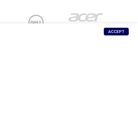
ACCEPT
USEFUL LINKS
Privacy Policy
Returns
Terms & Conditions