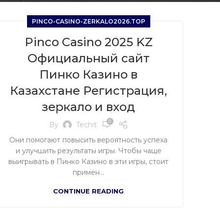
PINCO-CASINO-ZERKALO2026.TOP
Pinco Casino 2025 KZ
Официальный сайт
Пинко Казино в
Казахстане Регистрация,
зеркало и вход
0
By
Techit
Они помогают повысить вероятность успеха
и улучшить результаты игры. Чтобы чаще
выигрывать в Пинко Казино в эти игры, стоит
примен...
CONTINUE READING