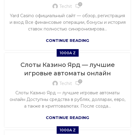
0
Techit
Yard Casino официальный сайт — обзор, регистрация
и вход Все финансовые операции, бонусы и история
ставок полностью синхронизирова...
CONTINUE READING
1000A Z
Слоты Казино Ярд — лучшие
игровые автоматы онлайн
0
Techit
Слоты Казино Ярд — лучшие игровые автоматы
онлайн Доступны средства в рублях, долларах, евро,
а также в криптовалютах. После созда...
CONTINUE READING
1000A Z