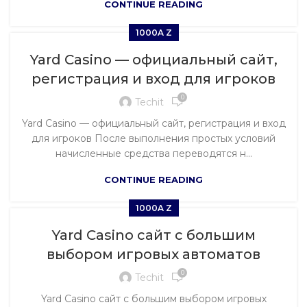
CONTINUE READING
1000A Z
Yard Casino — официальный сайт,
регистрация и вход для игроков
0
Techit
Yard Casino — официальный сайт, регистрация и вход
для игроков После выполнения простых условий
начисленные средства переводятся н...
CONTINUE READING
1000A Z
Yard Casino сайт с большим
выбором игровых автоматов
0
Techit
Yard Casino сайт с большим выбором игровых