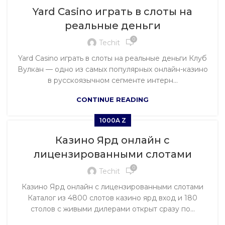
Yard Casino играть в слоты на
реальные деньги
0
Techit
Yard Casino играть в слоты на реальные деньги Клуб
Вулкан — одно из самых популярных онлайн-казино
в русскоязычном сегменте интерн...
CONTINUE READING
1000A Z
Казино Ярд онлайн с
лицензированными слотами
0
Techit
Казино Ярд онлайн с лицензированными слотами
Каталог из 4800 слотов казино ярд вход и 180
столов с живыми дилерами открыт сразу по...