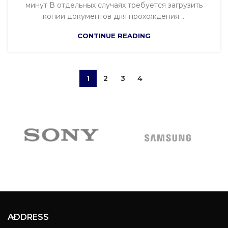
минут В отдельных случаях требуется загрузить
копии документов для прохождения ...
CONTINUE READING
1
2
3
4
ADDRESS