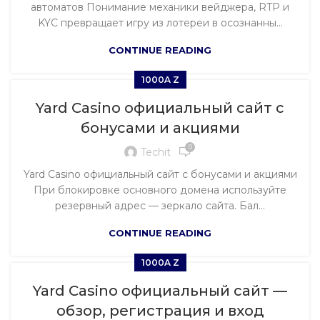
автоматов Понимание механики вейджера, RTP и
KYC превращает игру из лотереи в осознанны...
CONTINUE READING
1000A Z
Yard Casino официальный сайт с
бонусами и акциями
0
Techit
Yard Casino официальный сайт с бонусами и акциями
При блокировке основного домена используйте
резервный адрес — зеркало сайта. Бал...
CONTINUE READING
1000A Z
Yard Casino официальный сайт —
обзор, регистрация и вход