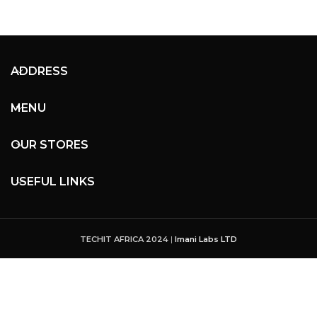
ADDRESS
MENU
OUR STORES
USEFUL LINKS
TECHIT AFRICA 2024
|
Imani Labs LTD