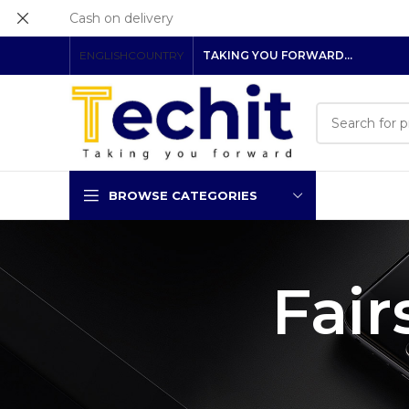
Cash on delivery
ENGLISH
COUNTRY
TAKING YOU FORWARD…
BROWSE CATEGORIES
Fair