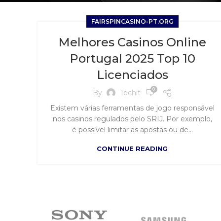
FAIRSPINCASINO-PT.ORG
Melhores Casinos Online
Portugal 2025 Top 10
Licenciados
0
By
Techit
Existem várias ferramentas de jogo responsável
nos casinos regulados pelo SRIJ. Por exemplo,
é possível limitar as apostas ou de...
CONTINUE READING