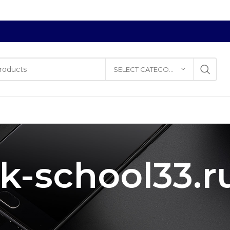
SELECT CATEGORY
k-school33.r