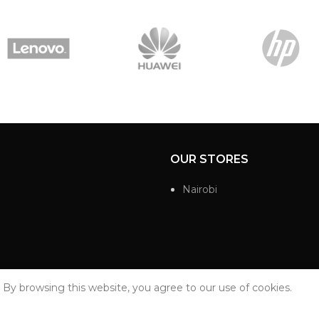
OUR STORES
Nairobi
By browsing this website, you agree to our use of cookies.