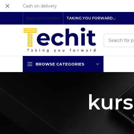
Cash on delivery
ENGLISH
COUNTRY
TAKING YOU FORWARD…
BROWSE CATEGORIES
kurs