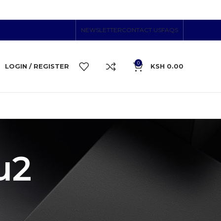
NEWSLETTER
CONTACT US
FAQS
0
LOGIN / REGISTER
KSH
0.00
u2