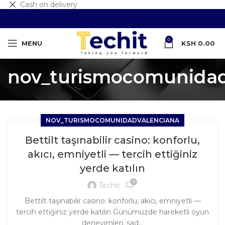
Cash on delivery
0
MENU
KSH
0.00
nov_turismocomunidad
NOV_TURISMOCOMUNIDADVALENCIANA
Bettilt taşınabilir casino: konforlu,
akıcı, emniyetli — tercih ettiğiniz
yerde katılın
0
Techit
Bettilt taşınabilir casino: konforlu, akıcı, emniyetli —
tercih ettiğiniz yerde katılın Günümüzde hareketli oyun
deneyimleri, sad...