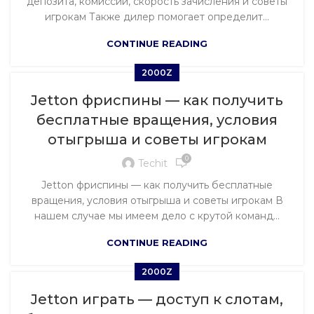
депозита, комиссии, скорость зачисления и советы
игрокам Также дилер помогает определит...
CONTINUE READING
2000Z
Jetton фриспины — как получить
бесплатные вращения, условия
отыгрыша и советы игрокам
0
Techit
Jetton фриспины — как получить бесплатные
вращения, условия отыгрыша и советы игрокам В
нашем случае мы имеем дело с крутой команд...
CONTINUE READING
2000Z
Jetton играть — доступ к слотам,