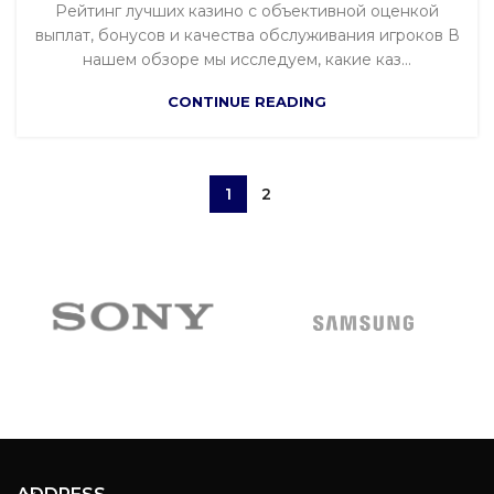
Рейтинг лучших казино с объективной оценкой
выплат, бонусов и качества обслуживания игроков В
нашем обзоре мы исследуем, какие каз...
CONTINUE READING
1
2