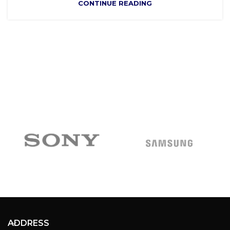
CONTINUE READING
ADDRESS