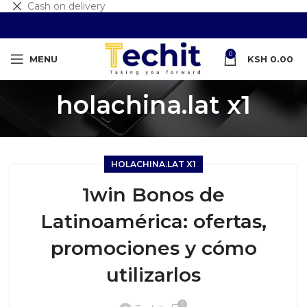
Cash on delivery
0
MENU
KSH
0.00
holachina.lat x1
HOLACHINA.LAT X1
1win Bonos de
Latinoamérica: ofertas,
promociones y cómo
utilizarlos
0