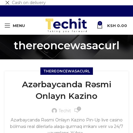
Cash on delivery
0
MENU
KSH
0.00
thereoncewasacurl
THEREONCEWASACURL
Azərbaycanda Rəsmi
Onlayn Kazino
0
Techit
Azərbaycanda Rəsmi Onlayn Kazino Pin-Up live casino
bölməsi real dilerlərlə əlaqə qurmaq imkanı verir və 24/7