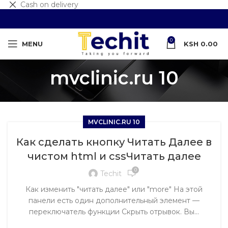
Cash on delivery
0
MENU
KSH
0.00
mvclinic.ru 10
MVCLINIC.RU 10
Как сделать кнопку Читать Далее в
чистом html и cssЧитать далее
0
Techit
Как изменить "читать далее" или "more" На этой
панели есть один дополнительный элемент —
переключатель функции Скрыть отрывок. Вы...