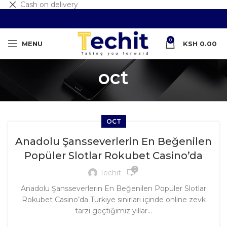
Cash on delivery
0
MENU
KSH
0.00
oct
OCT
Anadolu Şansseverlerin En Beğenilen
Popüler Slotlar Rokubet Casino’da
0
Techit
Anadolu Şansseverlerin En Beğenilen Popüler Slotlar
Rokubet Casino’da Türkiye sınırları içinde online zevk
tarzı geçtiğimiz yıllar...