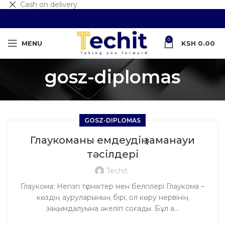
Cash on delivery
0
MENU
KSH
0.00
gosz-diplomas
GOSZ-DIPLOMAS
Глаукоманы емдеудің заманауи
тәсілдері
Techit
Глаукома: Негізгі түсініктер мен белгілері Глаукома –
көздің ауруларының бірі, ол көру нервінің
зақымдалуына әкеліп соғады. Бұл а...