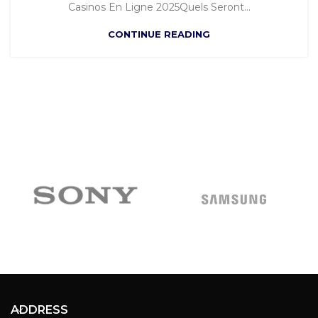
Casinos En Ligne 2025Quels Seront...
CONTINUE READING
ADDRESS