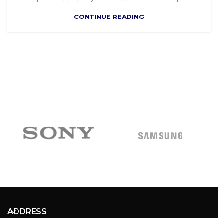
CONTINUE READING
ADDRESS