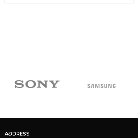
ADDRESS