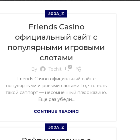
500A_Z
Friends Casino
официальный сайт с
популярными игровыми
слотами
0
By
Techit
Friends Casino официальный сайт с
популярными игровыми слотами То, что есть
такой саппорт — несомненный плюс казино.
Еще раз убеди...
CONTINUE READING
500A_Z