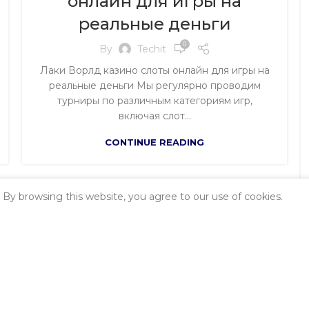
онлайн для игры на
реальные деньги
0
By
Techit
Лаки Ворлд казино слоты онлайн для игры на
реальные деньги Мы регулярно проводим
турниры по различным категориям игр,
включая слот...
CONTINUE READING
By browsing this website, you agree to our use of cookies.