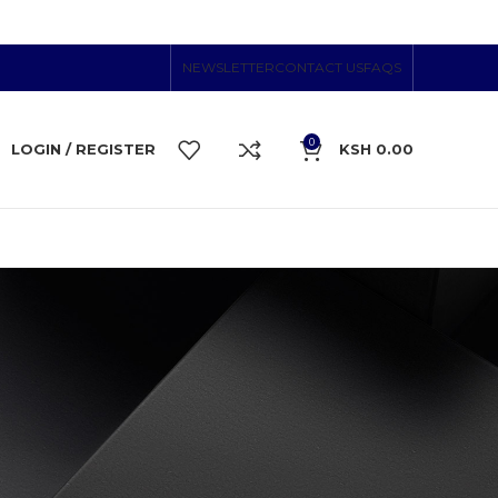
NEWSLETTER
CONTACT US
FAQS
0
LOGIN / REGISTER
KSH
0.00