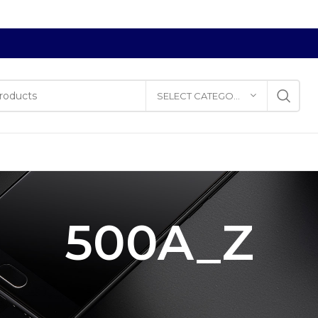
SELECT CATEGORY
500A_Z