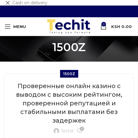
Cash on delivery
0
MENU
KSH
0.00
1500Z
1500Z
Проверенные онлайн казино с
выводом с высоким рейтингом,
проверенной репутацией и
стабильными выплатами без
задержек
0
Techit