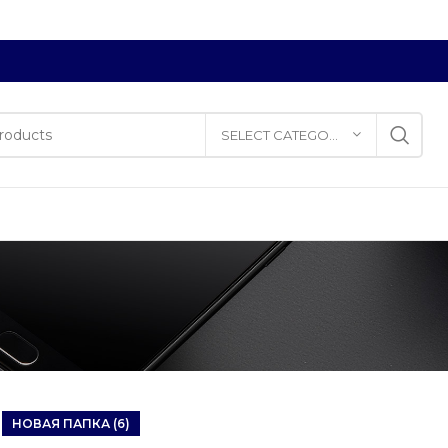
SELECT CATEGORY
НОВАЯ ПАПКА (6)