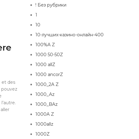
! Без рубрики
d
1
10
10-лучших-казино-онлайн-400
100%A Z
ère
1000 50-50Z
1000 allZ
1000 ancorZ
 et des
1000_2A Z
us pouvez
1000_Az
e
l’autre.
1000_BAz
aller
1000A Z
1000allz
1000Z