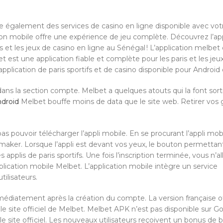
se également des services de casino en ligne disponible avec vot
tion mobile offre une expérience de jeu complète. Découvrez l’ap
 et les jeux de casino en ligne au Sénégal ! L’application melbet 
t est une application fiable et complète pour les paris et les jeu
pplication de paris sportifs et de casino disponible pour Android 
ans la section compte. Melbet a quelques atouts qui la font sorti
ndroid
Melbet bouffe moins de data que le site web. Retirer vos 
as pouvoir télécharger l’appli mobile. En se procurant l’appli mob
okmaker. Lorsque l’appli est devant vos yeux, le bouton permettan
 applis de paris sportifs. Une fois l’inscription terminée, vous n’a
ication mobile Melbet. L’application mobile intègre un service
ilisateurs.
édiatement après la création du compte. La version française off
 site officiel de Melbet. Melbet APK n’est pas disponible sur G
le site officiel. Les nouveaux utilisateurs reçoivent un bonus de