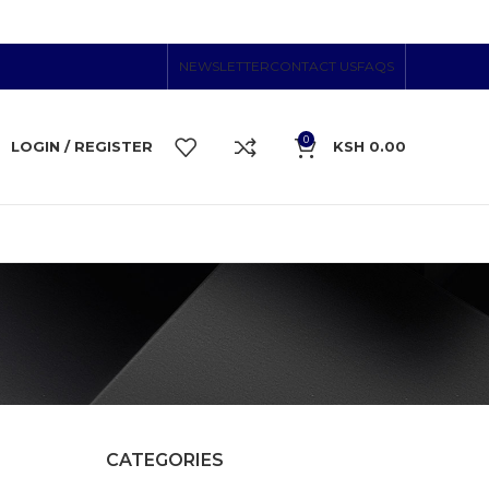
NEWSLETTER
CONTACT US
FAQS
0
LOGIN / REGISTER
KSH
0.00
CATEGORIES