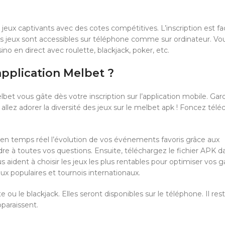
 jeux captivants avec des cotes compétitives. L’inscription est faci
 jeux sont accessibles sur téléphone comme sur ordinateur. Vo
o en direct avec roulette, blackjack, poker, etc.
pplication Melbet ?
lbet vous gâte dès votre inscription sur l’application mobile. Gard
 allez adorer la diversité des jeux sur le melbet apk ! Foncez télé
en temps réel l’évolution de vos événements favoris grâce aux
dre à toutes vos questions. Ensuite, téléchargez le fichier APK da
 aident à choisir les jeux les plus rentables pour optimiser vos g
eux populaires et tournois internationaux.
 ou le blackjack. Elles seront disponibles sur le téléphone. Il res
pparaissent.