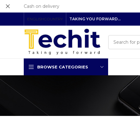
Cash on delivery
ENGLISH
COUNTRY
TAKING YOU FORWARD…
BROWSE CATEGORIES