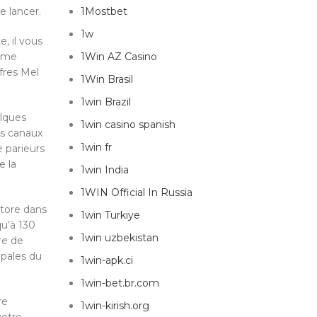
e lancer.
1Mostbet
1w
, il vous
même
1Win AZ Casino
fres Mel
1Win Brasil
1win Brazil
elques
1win casino spanish
rs canaux
1win fr
 parieurs
e la
1win India
1WIN Official In Russia
Store dans
1win Turkiye
qu’à 130
1win uzbekistan
re de
ipales du
1win-apk.ci
1win-bet.br.com
re
1win-kirish.org