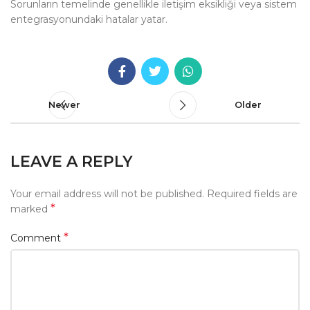
Sorunların temelinde genellikle iletişim eksikliği veya sistem
entegrasyonundaki hatalar yatar.
Newer
Older
LEAVE A REPLY
Your email address will not be published.
Required fields are
*
marked
*
Comment