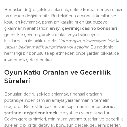
Bonusları doğru şekilde anlamak, online kumar deneyiminizi
tamamen değiştirebilir. Bu tekliflerin ardındaki kuralları ve
koşulları kavramak, paranızın karşılığını en üst düzeye
çıkarmanın anahtarıdır.
en iyi çevrimiçi casino bonusları
genellikle çevrim gereksinimleri veya belirli oyun
kısıtlamaları ile birlikte gelir.
Unutmayın, okunmayan küçük
yazılar beklenmedik sürprizlere yol açabilir.
Bu nedenle,
herhangi bir bonusu talep etmeden önce şartları dikkatlice
incelemek çok önemlidir.
Oyun Katkı Oranları ve Geçerlilik
Süreleri
Bonusları doğru şekilde anlamak, finansal araçların
potansiyelinden tam anlamıyla yararlanmanın temelini
oluşturur. Bir teklifin cazibesine kapılmadan önce,
bonus
şartlarını değerlendirmek
için yatırım yapmak şarttır.
Çekim gereksinimleri, minimum yatırım tutarları ve geçerlilik
süreleri gibi kritik detaylar, bonusun gerçek değerini belirler.