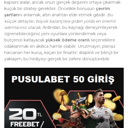
kapısını aralar, ancak onun gerçek değerini ortaya çıkarmak
küçük bir strateji gerektirir. Öncelikle bonusun
çevrim
şartları
nı anlamak, altın anahtarı elde etmek gibidir.
Bu
küçük detaylar, büyük kazançlara giden yolda en önemli
adımlarınız olacak
. Ardından, bu kaynağı deneyimleyerek
öğrenebileceğiniz yeni oyunlara yönlendirmek veya
bütçenizi katlayacak
yüksek ödeme oranlı
seçeneklere
odaklanmak en akıllıca hamle olabilir. Unutmayın, plansız
harcanan her kuruş, kaçan bir fırsattır; disiplinli ve bilinçli bir
yaklaşım, bu hediyeyi gerçek bir zafere dönüştürebilir.