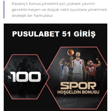
Kazançlı bonus yönetimi için, yüksek çevrim
gerektirmeyen ve düşük riskli oyunlara yönelmek
stratejik bir hamuldur.