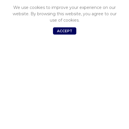
We use cookies to improve your experience on our
website. By browsing this website, you agree to our
use of cookies.
0
ACCEPT
Shop
Sidebar
Wishlist
Cart
My account
ADDRESS
MENU