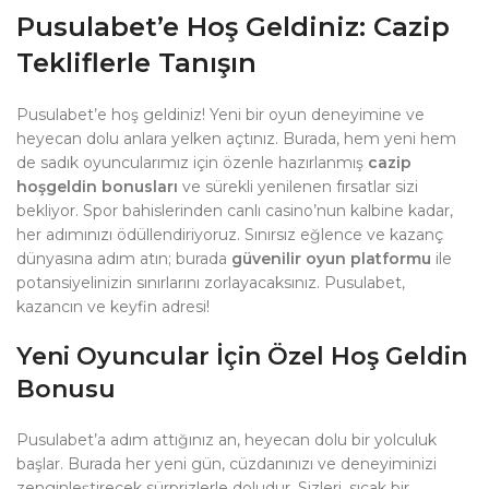
Pusulabet’e Hoş Geldiniz: Cazip
Tekliflerle Tanışın
Pusulabet’e hoş geldiniz! Yeni bir oyun deneyimine ve
heyecan dolu anlara yelken açtınız. Burada, hem yeni hem
de sadık oyuncularımız için özenle hazırlanmış
cazip
hoşgeldin bonusları
ve sürekli yenilenen fırsatlar sizi
bekliyor. Spor bahislerinden canlı casino’nun kalbine kadar,
her adımınızı ödüllendiriyoruz. Sınırsız eğlence ve kazanç
dünyasına adım atın; burada
güvenilir oyun platformu
ile
potansiyelinizin sınırlarını zorlayacaksınız. Pusulabet,
kazancın ve keyfin adresi!
Yeni Oyuncular İçin Özel Hoş Geldin
Bonusu
Pusulabet’a adım attığınız an, heyecan dolu bir yolculuk
başlar. Burada her yeni gün, cüzdanınızı ve deneyiminizi
zenginleştirecek sürprizlerle doludur. Sizleri, sıcak bir