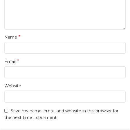
*
Name
*
Email
Website
Save my name, email, and website in this browser for
the next time I comment.