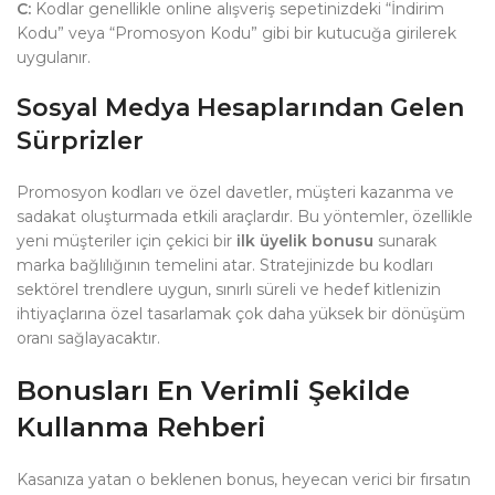
C:
Kodlar genellikle online alışveriş sepetinizdeki “İndirim
Kodu” veya “Promosyon Kodu” gibi bir kutucuğa girilerek
uygulanır.
Sosyal Medya Hesaplarından Gelen
Sürprizler
Promosyon kodları ve özel davetler, müşteri kazanma ve
sadakat oluşturmada etkili araçlardır. Bu yöntemler, özellikle
yeni müşteriler için çekici bir
ilk üyelik bonusu
sunarak
marka bağlılığının temelini atar. Stratejinizde bu kodları
sektörel trendlere uygun, sınırlı süreli ve hedef kitlenizin
ihtiyaçlarına özel tasarlamak çok daha yüksek bir dönüşüm
oranı sağlayacaktır.
Bonusları En Verimli Şekilde
Kullanma Rehberi
Kasanıza yatan o beklenen bonus, heyecan verici bir fırsatın