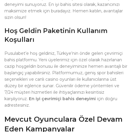
deneyimi sunuyoruz. En iyi bahis sitesi olarak, kazancınızı
maksimize etmek için buradayız. Hemen katılın, avantajlar
sizin olsun!
Hoş Geldin Paketinin Kullanım
Koşulları
Pusulabet’e hoş geldiniz, Türkiye’nin önde gelen çevrimiçi
bahis platformu. Yeni üyelerimiz için özel olarak hazırlanan
cazip hoşgeldin bonusu ile deneyiminize hemen avantajlı bir
başlangıç yapabilirsiniz. Platformumuz, geniş spor bahisleri
seçenekleri ve canlı casino oyunları ile kullanıcılarına üst
düzey bir eğlence sunar. Güvenilir ödeme yöntemleri ve
7/24 müşteri hizmetleri ile ihtiyaçlarınızı kesintisiz
karşılıyoruz.
En iyi çevrimiçi bahis deneyimi
için doğru
adrestesiniz.
Mevcut Oyunculara Özel Devam
Eden Kampanyalar