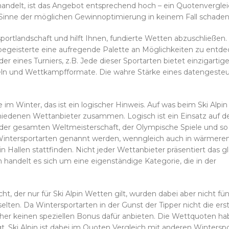
andelt, ist das Angebot entsprechend hoch – ein Quotenverglei
Sinne der möglichen Gewinnoptimierung in keinem Fall schaden
portlandschaft und hilft Ihnen, fundierte Wetten abzuschließen. 
egeisterte eine aufregende Palette an Möglichkeiten zu entde
r eines Turniers, z.B. Jede dieser Sportarten bietet einzigartig
eln und Wettkampfformate. Die wahre Stärke eines datengeste
e im Winter, das ist ein logischer Hinweis. Auf was beim Ski Alpin
edenen Wettanbieter zusammen. Logisch ist ein Einsatz auf d
e der gesamten Weltmeisterschaft, der Olympische Spiele und so 
 Wintersportarten genannt werden, wenngleich auch in wärmere
in Hallen stattfinden. Nicht jeder Wettanbieter präsentiert das g
andelt es sich um eine eigenständige Kategorie, die in der
, der nur für Ski Alpin Wetten gilt, wurden dabei aber nicht fün
 selten. Da Wintersportarten in der Gunst der Tipper nicht die er
acher keinen speziellen Bonus dafür anbieten. Die Wettquoten ha
gt. Ski Alpin ist dabei im Quoten Vergleich mit anderen Wintersp