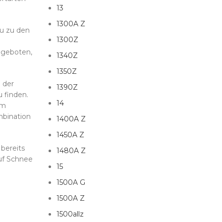
13
1300A Z
Du zu den
1300Z
ngeboten,
1340Z
1350Z
d der
1390Z
u finden.
14
um
mbination
1400A Z
1450A Z
bereits
1480A Z
auf Schnee
15
1500A G
1500A Z
1500allz