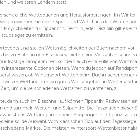
ien und weiteren Ländern statt.
nterschiedliche Wettoptionen und Herausforderungen. Im Wint
eswegen widmen sich viele Sport- und Wett-Fans den Winterspor
Möglichkeiten für Tipper mit. Denn in jeder Disziplin gilt es ein
tcupsieger zu ermitteln.
ortevents und stellen Wettmöglichkeiten bei Buchmachern vor.
 hin zu Biathlon und Eishockey, bieten eine Vielzahl an spanne
 nur frostige Temperaturen, sondern auch eine Fülle von Wettmä
rn interessante Optionen bieten. Wenn du jedoch auf Randspor
 zuerst wissen, ob Wintersport Wetten beim Buchmacher deiner
 Schweizer Wettanbieter ein gutes Wettangebot an Wintersportar
h Zeit, um die verschiedenen Wettarten zu verstehen, z.
e, denn auch im Eisschnelllauf können Tipper ihr Fachwissen ei
n und sammeln Weiten- und Stilpunkte. Die Faszination dieser S
. Zwar ist das Wettprogramm beim Skispringen nicht ganz so um
s eine solide Auswahl. Vom klassischen Tipp auf den Tagessieger
verschiedene Märkte. Die meisten Wintersport-Wettanbieter hab