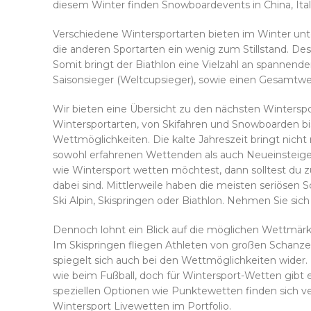
diesem Winter finden Snowboardevents in China, Ital
Verschiedene Wintersportarten bieten im Winter u
die anderen Sportarten ein wenig zum Stillstand. D
Somit bringt der Biathlon eine Vielzahl an spannenden 
Saisonsieger (Weltcupsieger), sowie einen Gesamtwel
Wir bieten eine Übersicht zu den nächsten Wintersp
Wintersportarten, von Skifahren und Snowboarden bis
Wettmöglichkeiten. Die kalte Jahreszeit bringt nicht
sowohl erfahrenen Wettenden als auch Neueinsteige
wie Wintersport wetten möchtest, dann solltest du
dabei sind. Mittlerweile haben die meisten seriösen
Ski Alpin, Skispringen oder Biathlon. Nehmen Sie sic
Dennoch lohnt ein Blick auf die möglichen Wettmärkt
Im Skispringen fliegen Athleten von großen Schanze
spiegelt sich auch bei den Wettmöglichkeiten wider
wie beim Fußball, doch für Wintersport-Wetten gibt e
speziellen Optionen wie Punktewetten finden sich 
Wintersport Livewetten im Portfolio.