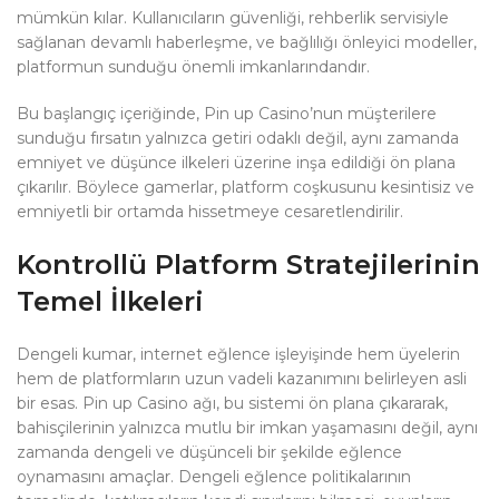
mümkün kılar. Kullanıcıların güvenliği, rehberlik servisiyle
sağlanan devamlı haberleşme, ve bağlılığı önleyici modeller,
platformun sunduğu önemli imkanlarındandır.
Bu başlangıç içeriğinde, Pin up Casino’nun müşterilere
sunduğu fırsatın yalnızca getiri odaklı değil, aynı zamanda
emniyet ve düşünce ilkeleri üzerine inşa edildiği ön plana
çıkarılır. Böylece gamerlar, platform coşkusunu kesintisiz ve
emniyetli bir ortamda hissetmeye cesaretlendirilir.
Kontrollü Platform Stratejilerinin
Temel İlkeleri
Dengeli kumar, internet eğlence işleyişinde hem üyelerin
hem de platformların uzun vadeli kazanımını belirleyen asli
bir esas. Pin up Casino ağı, bu sistemi ön plana çıkararak,
bahisçilerinin yalnızca mutlu bir imkan yaşamasını değil, aynı
zamanda dengeli ve düşünceli bir şekilde eğlence
oynamasını amaçlar. Dengeli eğlence politikalarının