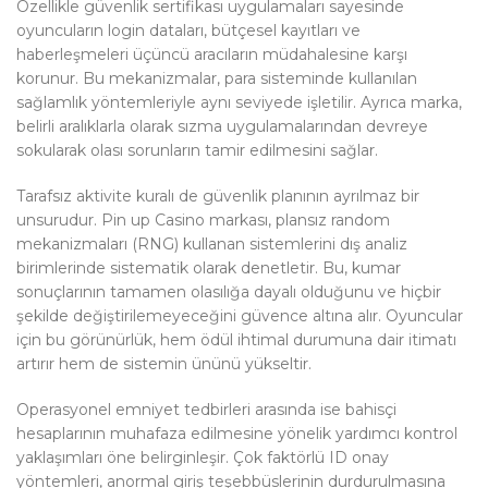
Özellikle güvenlik sertifikası uygulamaları sayesinde
oyuncuların login dataları, bütçesel kayıtları ve
haberleşmeleri üçüncü aracıların müdahalesine karşı
korunur. Bu mekanizmalar, para sisteminde kullanılan
sağlamlık yöntemleriyle aynı seviyede işletilir. Ayrıca marka,
belirli aralıklarla olarak sızma uygulamalarından devreye
sokularak olası sorunların tamir edilmesini sağlar.
Tarafsız aktivite kuralı de güvenlik planının ayrılmaz bir
unsurudur. Pin up Casino markası, plansız random
mekanizmaları (RNG) kullanan sistemlerini dış analiz
birimlerinde sistematik olarak denetletir. Bu, kumar
sonuçlarının tamamen olasılığa dayalı olduğunu ve hiçbir
şekilde değiştirilemeyeceğini güvence altına alır. Oyuncular
için bu görünürlük, hem ödül ihtimal durumuna dair itimatı
artırır hem de sistemin ününü yükseltir.
Operasyonel emniyet tedbirleri arasında ise bahisçi
hesaplarının muhafaza edilmesine yönelik yardımcı kontrol
yaklaşımları öne belirginleşir. Çok faktörlü ID onay
yöntemleri, anormal giriş teşebbüslerinin durdurulmasına