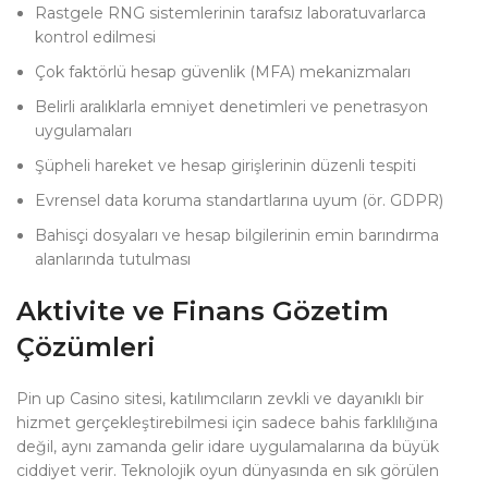
Rastgele RNG sistemlerinin tarafsız laboratuvarlarca
kontrol edilmesi
Çok faktörlü hesap güvenlik (MFA) mekanizmaları
Belirli aralıklarla emniyet denetimleri ve penetrasyon
uygulamaları
Şüpheli hareket ve hesap girişlerinin düzenli tespiti
Evrensel data koruma standartlarına uyum (ör. GDPR)
Bahisçi dosyaları ve hesap bilgilerinin emin barındırma
alanlarında tutulması
Aktivite ve Finans Gözetim
Çözümleri
Pin up Casino sitesi, katılımcıların zevkli ve dayanıklı bir
hizmet gerçekleştirebilmesi için sadece bahis farklılığına
değil, aynı zamanda gelir idare uygulamalarına da büyük
ciddiyet verir. Teknolojik oyun dünyasında en sık görülen