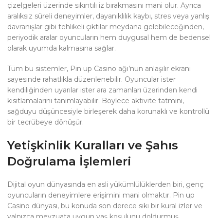
çizelgeleri üzerinde sıkıntılı iz bırakmasını mani olur. Ayrıca
aralıksız süreli deneyimler, dayanıklılık kaybı, stres veya yanlış
davranışlar gibi tehlikeli çıktılar meydana gelebileceğinden,
periyodik aralar oyuncuların hem duygusal hem de bedensel
olarak uyumda kalmasına sağlar.
Tüm bu sistemler, Pin up Casino ağı’nun anlaşılır ekranı
sayesinde rahatlıkla düzenlenebilir. Oyuncular ister
kendiliğinden uyarılar ister ara zamanları üzerinden kendi
kısıtlamalarını tanımlayabilir. Böylece aktivite tatmini,
sağduyu düşüncesiyle birleşerek daha korunaklı ve kontrollü
bir tecrübeye dönüşür.
Yetişkinlik Kuralları ve Şahıs
Doğrulama İşlemleri
Dijital oyun dünyasında en asli yükümlülüklerden biri, genç
oyuncuların deneyimlere erişimini mani olmaktır. Pin up
Casino dünyası, bu konuda son derece sıkı bir kural izler ve
yalnızca mevzuata uygun yaş koşulunu doldurmuş