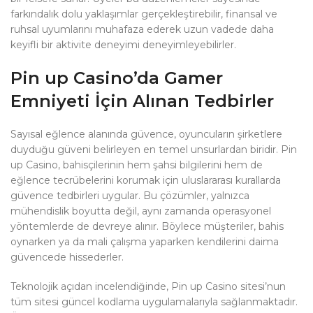
farkındalık dolu yaklaşımlar gerçekleştirebilir, finansal ve
ruhsal uyumlarını muhafaza ederek uzun vadede daha
keyifli bir aktivite deneyimi deneyimleyebilirler.
Pin up Casino’da Gamer
Emniyeti İçin Alınan Tedbirler
Sayısal eğlence alanında güvence, oyuncuların şirketlere
duyduğu güveni belirleyen en temel unsurlardan biridir. Pin
up Casino, bahisçilerinin hem şahsi bilgilerini hem de
eğlence tecrübelerini korumak için uluslararası kurallarda
güvence tedbirleri uygular. Bu çözümler, yalnızca
mühendislik boyutta değil, aynı zamanda operasyonel
yöntemlerde de devreye alınır. Böylece müşteriler, bahis
oynarken ya da mali çalışma yaparken kendilerini daima
güvencede hissederler.
Teknolojik açıdan incelendiğinde, Pin up Casino sitesi’nun
tüm sitesi güncel kodlama uygulamalarıyla sağlanmaktadır.