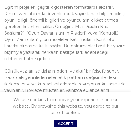
Eğitim projeleri, çeşitlilik gösteren formatlarda aktarılır.
Resmi web alanında düzenli olarak yayımlanan bilgiler, bilinçli
oyun ile ilgili önemli bilgileri ve oyuncuların dikkat etmesi
gereken kriterleri açıklar. Örneğin, “Mali Disiplin Nasıl
Sağlanır?”, “Oyun Davranışlarının Riskleri” veya “Kontrollü
Oyun Zamanları” gibi meseleler, katılımcıların kontrollü
kararlar almasına katkı sağlar. Bu dokümanlar basit bir yazım
biçimiyle yazılarak herkesin basitçe fark edebileceği
rehberler haline getirilir.
Günlük yazıları ise daha modern ve aktif bir felsefe sunar.
Pazardaki yeni ilerlemeler, etik platform değişimlerdeki
ilerlemeler veya küresel kriterlerdeki revizyonlar kullanıcılarla
yayınlanır. Böylece müşteriler, yalnızca eğlencelerini
sürdürmekle kalmaz, aynı zamanda kontrollü bir kültürün
We use cookies to improve your experience on our
katılımcısı haline katılırlar.
website. By browsing this website, you agree to our
use of cookies.
Danışmanlık içerikleri ve bilgilendirme dokümanları,
0
katılımcıların bulabilecekleri bireysel senaryolarda adım adım
ACCEPT
Shop
Sidebar
Wishlist
Cart
My account
nasıl tepki vermeleri gerektiğini detaylandırır. Örneğin,