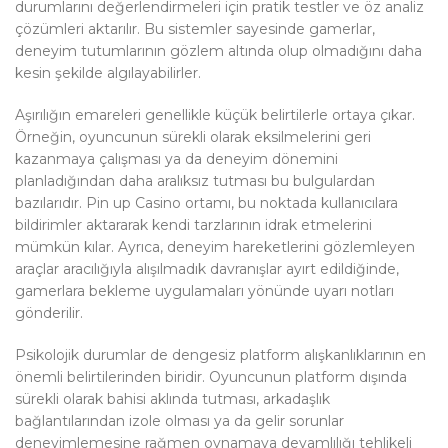
durumlarını değerlendirmeleri için pratik testler ve öz analiz
çözümleri aktarılır. Bu sistemler sayesinde gamerlar,
deneyim tutumlarının gözlem altında olup olmadığını daha
kesin şekilde algılayabilirler.
Aşırılığın emareleri genellikle küçük belirtilerle ortaya çıkar.
Örneğin, oyuncunun sürekli olarak eksilmelerini geri
kazanmaya çalışması ya da deneyim dönemini
planladığından daha aralıksız tutması bu bulgulardan
bazılarıdır. Pin up Casino ortamı, bu noktada kullanıcılara
bildirimler aktararak kendi tarzlarının idrak etmelerini
mümkün kılar. Ayrıca, deneyim hareketlerini gözlemleyen
araçlar aracılığıyla alışılmadık davranışlar ayırt edildiğinde,
gamerlara bekleme uygulamaları yönünde uyarı notları
gönderilir.
Psikolojik durumlar de dengesiz platform alışkanlıklarının en
önemli belirtilerinden biridir. Oyuncunun platform dışında
sürekli olarak bahisi aklında tutması, arkadaşlık
bağlantılarından izole olması ya da gelir sorunlar
deneyimlemesine rağmen oynamaya devamlılığı tehlikeli