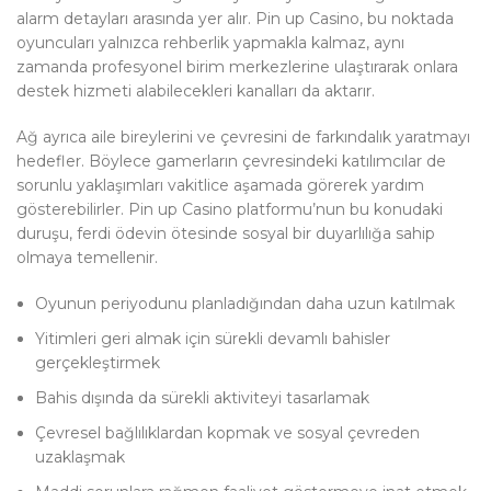
alarm detayları arasında yer alır. Pin up Casino, bu noktada
oyuncuları yalnızca rehberlik yapmakla kalmaz, aynı
zamanda profesyonel birim merkezlerine ulaştırarak onlara
destek hizmeti alabilecekleri kanalları da aktarır.
Ağ ayrıca aile bireylerini ve çevresini de farkındalık yaratmayı
hedefler. Böylece gamerların çevresindeki katılımcılar de
sorunlu yaklaşımları vakitlice aşamada görerek yardım
gösterebilirler. Pin up Casino platformu’nun bu konudaki
duruşu, ferdi ödevin ötesinde sosyal bir duyarlılığa sahip
olmaya temellenir.
Oyunun periyodunu planladığından daha uzun katılmak
Yitimleri geri almak için sürekli devamlı bahisler
gerçekleştirmek
Bahis dışında da sürekli aktiviteyi tasarlamak
Çevresel bağlılıklardan kopmak ve sosyal çevreden
uzaklaşmak