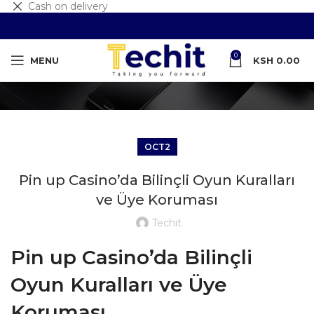
Cash on delivery
0
MENU
KSH
0.00
OCT2
Pin up Casino’da Bilinçli Oyun Kuralları
ve Üye Koruması
Techit
Pin up Casino’da Bilinçli
Oyun Kuralları ve Üye
Koruması