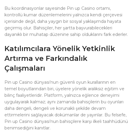
Bu koordinasyonlar sayesinde Pin up Casino ortamı,
kontrollü kumar düzenlemelerini yalnızca kendi çerçevesi
içerisinde değil, daha yaygın bir sosyal yaklaşımda hayata
geçirmiş olur. Bahisçiler, her şartta başvurabilecekleri
dayanıklı bir muhatap düzenine sahip olduklarını fark ederler.
Katılımcılara Yönelik Yetkinlik
Artırma ve Farkındalık
Çalışmaları
Pin up Casino dünyası’nun güvenli oyun kurallarının en
temel boyutlarından biri, üyelere yönelik aralıksız eğitim ve
bilinç faaliyetleridir. Platform, yalnızca eğlence deneyimi
uygulayarak kalmaz; aynı zamanda bahisçilerin bu oyunları
daha dengeli, dengeli ve korunaklı şekilde devam
ettirmelerini sağlayacak dokümanlar de yayınlar. Bu felsefe,
Pin up Casino dünyası’nun bahisçilere karşı ilkeli taahhüdünü
benimsediğini kanıtlar.