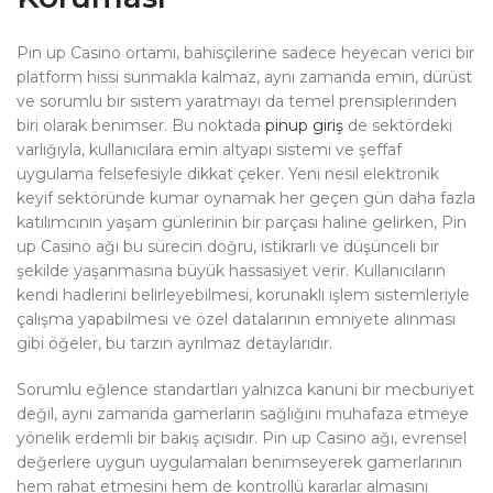
Pin up Casino ortamı, bahisçilerine sadece heyecan verici bir
platform hissi sunmakla kalmaz, aynı zamanda emin, dürüst
ve sorumlu bir sistem yaratmayı da temel prensiplerinden
biri olarak benimser. Bu noktada
pinup giriş
de sektördeki
varlığıyla, kullanıcılara emin altyapı sistemi ve şeffaf
uygulama felsefesiyle dikkat çeker. Yeni nesil elektronik
keyif sektöründe kumar oynamak her geçen gün daha fazla
katılımcının yaşam günlerinin bir parçası haline gelirken, Pin
up Casino ağı bu sürecin doğru, istikrarlı ve düşünceli bir
şekilde yaşanmasına büyük hassasiyet verir. Kullanıcıların
kendi hadlerini belirleyebilmesi, korunaklı işlem sistemleriyle
çalışma yapabilmesi ve özel datalarının emniyete alınması
gibi öğeler, bu tarzın ayrılmaz detaylarıdır.
Sorumlu eğlence standartları yalnızca kanuni bir mecburiyet
değil, aynı zamanda gamerların sağlığını muhafaza etmeye
yönelik erdemli bir bakış açısıdır. Pin up Casino ağı, evrensel
değerlere uygun uygulamaları benimseyerek gamerlarının
hem rahat etmesini hem de kontrollü kararlar almasını