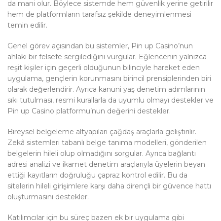
da mani olur. Böylece sistemde hem güvenlik yerine getirilir
hem de platformların tarafsız şekilde deneyimlenmesi
temin edilir.
Genel görev açısından bu sistemler, Pin up Casino’nun
ahlaki bir felsefe sergilediğini vurgular. Eğlencenin yalnızca
reşit kişiler için geçerli olduğunun bilinciyle hareket eden
uygulama, gençlerin korunmasını birincil prensiplerinden biri
olarak değerlendirir. Ayrıca kanuni yaş denetim adımlarının
sıkı tutulması, resmi kurallarla da uyumlu olmayı destekler ve
Pin up Casino platformu’nun değerini destekler.
Bireysel belgeleme altyapıları çağdaş araçlarla geliştirilir.
Zekâ sistemleri tabanlı belge tanıma modelleri, gönderilen
belgelerin hileli olup olmadığını sorgular. Ayrıca bağlantı
adresi analizi ve ikamet denetim araçlarıyla üyelerin beyan
ettiği kayıtların doğruluğu çapraz kontrol edilir. Bu da
sitelerin hileli girişimlere karşı daha dirençli bir güvence hattı
oluşturmasını destekler.
Katılımcılar için bu süreç bazen ek bir uygulama gibi