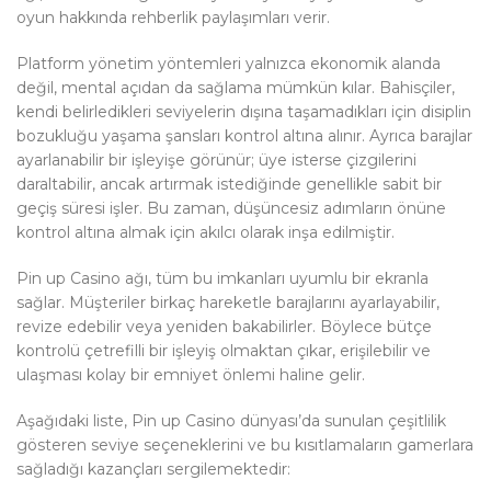
oyun hakkında rehberlik paylaşımları verir.
Platform yönetim yöntemleri yalnızca ekonomik alanda
değil, mental açıdan da sağlama mümkün kılar. Bahisçiler,
kendi belirledikleri seviyelerin dışına taşamadıkları için disiplin
bozukluğu yaşama şansları kontrol altına alınır. Ayrıca barajlar
ayarlanabilir bir işleyişe görünür; üye isterse çizgilerini
daraltabilir, ancak artırmak istediğinde genellikle sabit bir
geçiş süresi işler. Bu zaman, düşüncesiz adımların önüne
kontrol altına almak için akılcı olarak inşa edilmiştir.
Pin up Casino ağı, tüm bu imkanları uyumlu bir ekranla
sağlar. Müşteriler birkaç hareketle barajlarını ayarlayabilir,
revize edebilir veya yeniden bakabilirler. Böylece bütçe
kontrolü çetrefilli bir işleyiş olmaktan çıkar, erişilebilir ve
ulaşması kolay bir emniyet önlemi haline gelir.
Aşağıdaki liste, Pin up Casino dünyası’da sunulan çeşitlilik
gösteren seviye seçeneklerini ve bu kısıtlamaların gamerlara
sağladığı kazançları sergilemektedir: