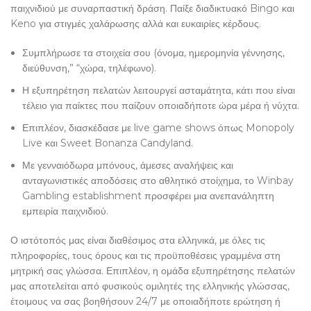
παιχνιδιού με συναρπαστική δράση. Παίξε διαδικτυακό Bingo και
Keno για στιγμές χαλάρωσης αλλά και ευκαιρίες κέρδους.
Συμπλήρωσε τα στοιχεία σου (όνομα, ημερομηνία γέννησης,
διεύθυνση,” “χώρα, τηλέφωνο).
Η εξυπηρέτηση πελατών λειτουργεί ασταμάτητα, κάτι που είναι
τέλειο για παίκτες που παίζουν οποιαδήποτε ώρα μέρα ή νύχτα.
Επιπλέον, διασκέδασε με live game shows όπως Monopoly
Live και Sweet Bonanza Candyland.
Με γενναιόδωρα μπόνους, άμεσες αναλήψεις και
ανταγωνιστικές αποδόσεις στο αθλητικό στοίχημα, το Winbay
Gambling establishment προσφέρει μια ανεπανάληπτη
εμπειρία παιχνιδιού.
Ο ιστότοπός μας είναι διαθέσιμος στα ελληνικά, με όλες τις
πληροφορίες, τους όρους και τις προϋποθέσεις γραμμένα στη
μητρική σας γλώσσα. Επιπλέον, η ομάδα εξυπηρέτησης πελατών
μας αποτελείται από φυσικούς ομιλητές της ελληνικής γλώσσας,
έτοιμους να σας βοηθήσουν 24/7 με οποιαδήποτε ερώτηση ή