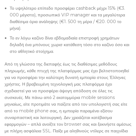
Το υψηλότερο επίπεδο προσφέρει cashback μέχρι 15% (€3.
000 μέγιστο), προσωπικό VIP manager και τα μεγαλύτερα
διαθέσιμα όρια ανάληψης (€1. 500 τη μέρα / €20. 000 το
μήνα).
Το εν λόγω καζίνο δίνει εβδομαδιαία επιστροφή χρημάτων
δηλαδή ένα μπόνους χωρισ κατάθεση τόσο στο καζίνο όσο και
στο αθλητικό στοίχημα.
Από τη γλώσσα της διεπαφής έως τις διαθέσιμες μεθόδους
πληρωμής, κάθε πτυχή της πλατφόρμας μας έχει βελτιστοποιηθεί
για να προσφέρει την καλύτερη δυνατή εμπειρία στους Έλληνες
χρήστες. Η βραβευμένη τεχνολογική μας πλατφόρμα έχει
σχεδιαστεί για να προσφέρει άψογη απόδοση σε όλες τις
συσκευές. Με πάνω από 2 εκατομμύρια mobile sessions
μηνιαίως, είτε προτιμάτε να παίζετε από τον υπολογιστή σας είτε
από το mobile phone σας, η εμπειρία παραμένει εξίσου
συναρπαστική και λειτουργική. Δεν χρειάζεται κατέβασμα
εφαρμογών – απλά ανοίξτε τον browser σας και ξεκινήστε αμέσως
με πλήρη ασφάλεια SSL. Παίξε με αληθινούς ντίλερς σε παιχνίδια