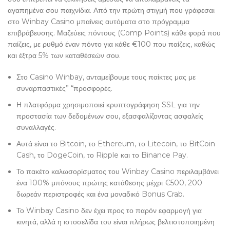
αγαπημένα σου παιχνίδια. Από την πρώτη στιγμή που γράφεσαι
στο Winbay Casino μπαίνεις αυτόματα στο πρόγραμμα
επιβράβευσης. Μαζεύεις πόντους (Comp Points) κάθε φορά που
παίζεις, με ρυθμό έναν πόντο για κάθε €100 που παίζεις, καθώς
και έξτρα 5% των καταθέσεών σου.
Στο Casino Winbay, ανταμείβουμε τους παίκτες μας με
συναρπαστικές” “προσφορές.
Η πλατφόρμα χρησιμοποιεί κρυπτογράφηση SSL για την
προστασία των δεδομένων σου, εξασφαλίζοντας ασφαλείς
συναλλαγές.
Αυτά είναι το Bitcoin, το Ethereum, το Litecoin, το BitCoin
Cash, το DogeCoin, το Ripple και το Binance Pay.
Το πακέτο καλωσορίσματος του Winbay Casino περιλαμβάνει
ένα 100% μπόνους πρώτης κατάθεσης μέχρι €500, 200
δωρεάν περιστροφές και ένα μοναδικό Bonus Crab.
Το Winbay Casino δεν έχει προς το παρόν εφαρμογή για
κινητά, αλλά η ιστοσελίδα του είναι πλήρως βελτιστοποιημένη