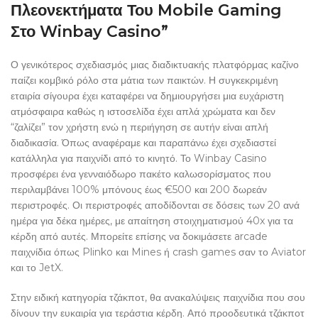
Πλεονεκτήματα Του Mobile Gaming
Στο Winbay Casino”
Ο γενικότερος σχεδιασμός μιας διαδικτυακής πλατφόρμας καζίνο
παίζει κομβικό ρόλο στα μάτια των παικτών. Η συγκεκριμένη
εταιρία σίγουρα έχει καταφέρει να δημιουργήσει μια ευχάριστη
ατμόσφαιρα καθώς η ιστοσελίδα έχει απλά χρώματα και δεν
“ζαλίζει” τον χρήστη ενώ η περιήγηση σε αυτήν είναι απλή
διαδικασία. Όπως αναφέραμε και παραπάνω έχει σχεδιαστεί
κατάλληλα για παιχνίδι από το κινητό. Το Winbay Casino
προσφέρει ένα γενναιόδωρο πακέτο καλωσορίσματος που
περιλαμβάνει 100% μπόνους έως €500 και 200 δωρεάν
περιστροφές. Οι περιστροφές αποδίδονται σε δόσεις των 20 ανά
ημέρα για δέκα ημέρες, με απαίτηση στοιχηματισμού 40x για τα
κέρδη από αυτές. Μπορείτε επίσης να δοκιμάσετε arcade
παιχνίδια όπως Plinko και Mines ή crash games σαν το Aviator
και το JetX.
Στην ειδική κατηγορία τζάκποτ, θα ανακαλύψεις παιχνίδια που σου
δίνουν την ευκαιρία για τεράστια κέρδη. Από προοδευτικά τζάκποτ