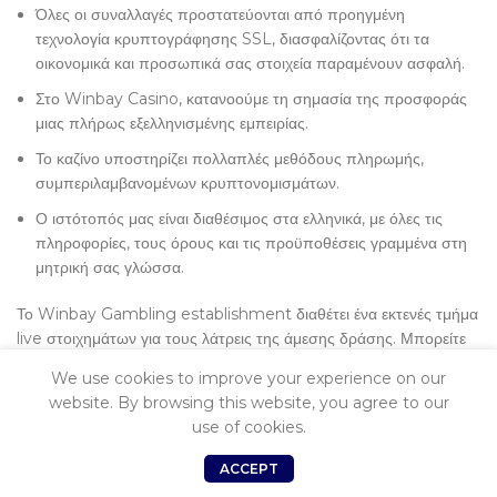
Όλες οι συναλλαγές προστατεύονται από προηγμένη
τεχνολογία κρυπτογράφησης SSL, διασφαλίζοντας ότι τα
οικονομικά και προσωπικά σας στοιχεία παραμένουν ασφαλή.
Στο Winbay Casino, κατανοούμε τη σημασία της προσφοράς
μιας πλήρως εξελληνισμένης εμπειρίας.
Το καζίνο υποστηρίζει πολλαπλές μεθόδους πληρωμής,
συμπεριλαμβανομένων κρυπτονομισμάτων.
Ο ιστότοπός μας είναι διαθέσιμος στα ελληνικά, με όλες τις
πληροφορίες, τους όρους και τις προϋποθέσεις γραμμένα στη
μητρική σας γλώσσα.
Το Winbay Gambling establishment διαθέτει ένα εκτενές τμήμα
live στοιχημάτων για τους λάτρεις της άμεσης δράσης. Μπορείτε
να στοιχηματίσετε σε πραγματικό χρόνο σε πληθώρα αθλημάτων
We use cookies to improve your experience on our
και αγώνων που εξελίσσονται εκείνη τη στιγμή. Η πλατφόρμα
website. By browsing this website, you agree to our
προσφέρει δυναμικά μεταβαλλόμενες αποδόσεις ανάλογα με την
use of cookies.
εξέλιξη του παιχνιδιού. Επιπλέον, παρέχονται λεπτομερείς
0
στατιστικές και γραφικά για να υποστηρίξουν τις επιλογές σας στο
ACCEPT
Shop
Sidebar
Wishlist
Cart
My account
survive betting.