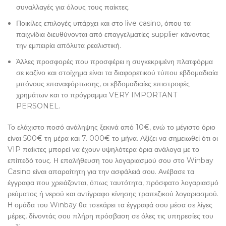
συναλλαγές για όλους τους παίκτες.
Ποικίλες επιλογές υπάρχει και στο live casino, όπου τα
παιχνίδια διευθύνονται από επαγγελματίες supplier κάνοντας
την εμπειρία απόλυτα ρεαλιστική.
Άλλες προσφορές που προσφέρει η συγκεκριμένη πλατφόρμα
σε καζίνο και στοίχημα είναι τα διαφορετικού τύπου εβδομαδιαία
μπόνους επαναφόρτωσης, οι εβδομαδιαίες επιστροφές
χρημάτων και το πρόγραμμα VERY IMPORTANT
PERSONEL.
Το ελάχιστο ποσό ανάληψης ξεκινά από 10€, ενώ το μέγιστο όριο
είναι 500€ τη μέρα και 7. 000€ το μήνα. Αξίζει να σημειωθεί ότι οι
VIP παίκτες μπορεί να έχουν υψηλότερα όρια ανάλογα με το
επίπεδό τους. Η επαλήθευση του λογαριασμού σου στο Winbay
Casino είναι απαραίτητη για την ασφάλειά σου. Ανέβασε τα
έγγραφα που χρειάζονται, όπως ταυτότητα, πρόσφατο λογαριασμό
ρεύματος ή νερού και αντίγραφο κίνησης τραπεζικού λογαριασμού.
Η ομάδα του Winbay θα τσεκάρει τα έγγραφά σου μέσα σε λίγες
μέρες, δίνοντάς σου πλήρη πρόσβαση σε όλες τις υπηρεσίες του