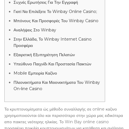
Συχνές Ερωτήσεις Για Την Εγγραφή
Γιατί Να Επιλέξετε Το Winbay Online Casino;
Μπόνους Και Προσφορές Του Winbay Casino
Αναλήψεις Στο Winbay
Στην Ελλάδα, Το Winbay Internet Casino
Προσφέρει
Εξαιρετική Εξυπηρέτηση Πελατών
Υπεύθυνο Παιχνίδι Και Προστασία Παικτών
Mobile Εμπειρία Καζίνο
Πλεονεκτήματα Και Μειονεκτήματα Του Winbay
On-line Casino
Τα κρυπτονομίσματα ώς μέθοδο συναλλαγής σε online καζινο
χρησιμοποιούνται όλο και περισσότερο στην χώρα μας ειδικότερα
απο παικτες νεότερης ηλικίας. Το Win Bay online casino
προσφέρει ποικιλία κρυπτονομισμάτων για κατάθεση και ανάληψη.