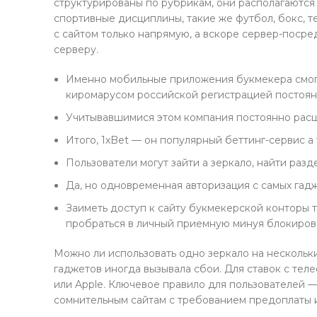
структурированы по рубрикам, они располагаются 
спортивные дисциплины, такие же футбол, бокс, 
с сайтом только напрямую, а вскоре сервер-посре
серверу.
Именно мобильные приложения букмекера смогу
киромарусом российской регистрацией постоян
Учитывавшимися этом компания постоянно расш
Итого, 1xBet — он популярный беттинг-сервис а
Пользователи могут зайти а зеркало, найти раз
Да, но одновременная авторизация с самых гадж
Заиметь доступ к сайту букмекерской конторы т
пробраться в личный приемную минуя блокиров
Можно ли использовать одно зеркало на нескольки
гаджетов иногда вызывала сбои. Для ставок с тел
или Apple. Ключевое правило для пользователей —
сомнительным сайтам с требованием предоплаты 