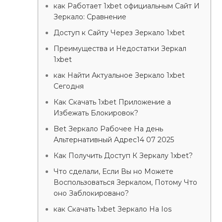
как Работает 1xbet официальным Сайт И
Зеркало: Сравнение
Доступ к Сайту Через Зеркало 1xbet
Преимущества и Недостатки Зеркал
1xbet
как Найти Актуальное Зеркало 1xbet
Сегодня
Как Скачать 1xbet Приложение а
Избежать Блокировок?
Bet Зеркало Рабочее На день
Альтернативный Адрес14 07 2025
Как Получить Доступ К Зеркалу 1xbet?
Что сделали, Если Вы но Можете
Воспользоваться Зеркалом, Потому Что
оно Заблокировано?
как Скачать 1xbet Зеркало На Ios