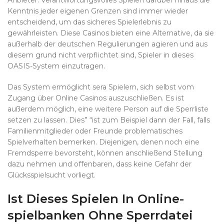
Anbieter. Verantwortungsvolles Spielen darüber hinaus die
Kenntnis jeder eigenen Grenzen sind immer wieder
entscheidend, um das sicheres Spielerlebnis zu
gewährleisten. Diese Casinos bieten eine Alternative, da sie
außerhalb der deutschen Regulierungen agieren und aus
diesem grund nicht verpflichtet sind, Spieler in dieses
OASIS-System einzutragen.
Das System ermöglicht sera Spielern, sich selbst vom
Zugang über Online Casinos auszuschließen. Es ist
außerdem möglich, eine weitere Person auf die Sperrliste
setzen zu lassen. Dies” “ist zum Beispiel dann der Fall, falls
Familienmitglieder oder Freunde problematisches
Spielverhalten bemerken. Diejenigen, denen noch eine
Fremdsperre bevorsteht, können anschließend Stellung
dazu nehmen und offenbaren, dass keine Gefahr der
Glücksspielsucht vorliegt.
Ist Dieses Spielen In Online-
spielbanken Ohne Sperrdatei