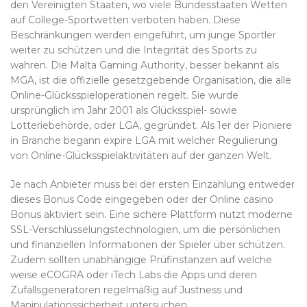
den Vereinigten Staaten, wo viele Bundesstaaten Wetten
auf College-Sportwetten verboten haben. Diese
Beschränkungen werden eingeführt, um junge Sportler
weiter zu schützen und die Integrität des Sports zu
wahren. Die Malta Gaming Authority, besser bekannt als
MGA, ist die offizielle gesetzgebende Organisation, die alle
Online-Glücksspieloperationen regelt. Sie wurde
ursprünglich im Jahr 2001 als Glücksspiel- sowie
Lotteriebehörde, oder LGA, gegründet. Als 1er der Pioniere
in Branche begann expire LGA mit welcher Regulierung
von Online-Glücksspielaktivitäten auf der ganzen Welt.
Je nach Anbieter muss bei der ersten Einzahlung entweder
dieses Bonus Code eingegeben oder der Online casino
Bonus aktiviert sein. Eine sichere Plattform nutzt moderne
SSL-Verschlüsselungstechnologien, um die persönlichen
und finanziellen Informationen der Spieler über schützen.
Zudem sollten unabhängige Prüfinstanzen auf welche
weise eCOGRA oder iTech Labs die Apps und deren
Zufallsgeneratoren regelmäßig auf Justness und
Manipulationssicherheit untersuchen.