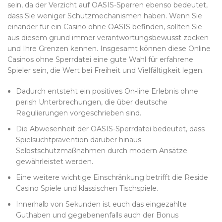
sein, da der Verzicht auf OASIS-Sperren ebenso bedeutet,
dass Sie weniger Schutzmechanismen haben. Wenn Sie
einander für ein Casino ohne OASIS befinden, sollten Sie
aus diesem grund immer verantwortungsbewusst zocken
und Ihre Grenzen kennen. Insgesamt können diese Online
Casinos ohne Sperrdatei eine gute Wahl für erfahrene
Spieler sein, die Wert bei Freiheit und Vielfältigkeit legen.
Dadurch entsteht ein positives On-line Erlebnis ohne
perish Unterbrechungen, die über deutsche
Regulierungen vorgeschrieben sind.
Die Abwesenheit der OASIS-Sperrdatei bedeutet, dass
Spielsuchtprävention darüber hinaus
Selbstschutzmaßnahmen durch modern Ansätze
gewährleistet werden.
Eine weitere wichtige Einschränkung betrifft die Reside
Casino Spiele und klassischen Tischspiele.
Innerhalb von Sekunden ist euch das eingezahlte
Guthaben und gegebenenfalls auch der Bonus