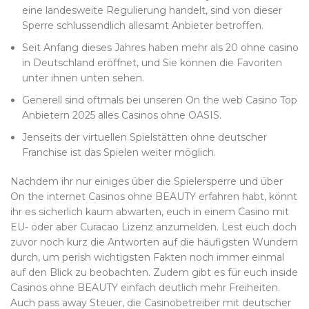
eine landesweite Regulierung handelt, sind von dieser
Sperre schlussendlich allesamt Anbieter betroffen.
Seit Anfang dieses Jahres haben mehr als 20 ohne casino
in Deutschland eröffnet, und Sie können die Favoriten
unter ihnen unten sehen.
Generell sind oftmals bei unseren On the web Casino Top
Anbietern 2025 alles Casinos ohne OASIS.
Jenseits der virtuellen Spielstätten ohne deutscher
Franchise ist das Spielen weiter möglich.
Nachdem ihr nur einiges über die Spielersperre und über
On the internet Casinos ohne BEAUTY erfahren habt, könnt
ihr es sicherlich kaum abwarten, euch in einem Casino mit
EU- oder aber Curacao Lizenz anzumelden. Lest euch doch
zuvor noch kurz die Antworten auf die häufigsten Wundern
durch, um perish wichtigsten Fakten noch immer einmal
auf den Blick zu beobachten. Zudem gibt es für euch inside
Casinos ohne BEAUTY einfach deutlich mehr Freiheiten.
Auch pass away Steuer, die Casinobetreiber mit deutscher