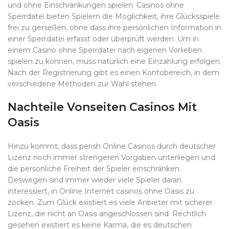
und ohne Einschränkungen spielen. Casinos ohne
Sperrdatei bieten Spielern die Möglichkeit, ihre Glücksspiele
frei zu genießen, ohne dass ihre persönlichen Information in
einer Sperrdatei erfasst oder überprüft werden. Um in
einem Casino ohne Sperrdatei nach eigenen Vorlieben
spielen zu können, muss natürlich eine Einzahlung erfolgen.
Nach der Registrierung gibt es einen Kontobereich, in dem
verschiedene Methoden zur Wahl stehen.
Nachteile Vonseiten Casinos Mit
Oasis
Hinzu kommt, dass perish Online Casinos durch deutscher
Lizenz noch immer strengeren Vorgaben unterliegen und
die persönliche Freiheit der Spieler einschränken.
Deswegen sind immer wieder viele Spieler daran
interessiert, in Online Internet casinos ohne Oasis zu
zocken. Zum Glück existiert es viele Anbieter mit sicherer
Lizenz, die nicht an Oasis angeschlossen sind. Rechtlich
gesehen existiert es keine Karma, die es deutschen