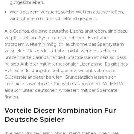
gutgeschrieben.
Wer trotzdem versucht, solche Wetten abzuschließen,
wird scheitern und anschließend gesperrt.
Alle Casinos, die eine deutsche Lizenz anstreben, sind dazu
verpflichtet, am System teilzunehmen. Es ist aber
trotzdem weiterhin möglich, auch ohne das Sperrsystem
zu spielen. Das bedeutet aber nicht, wenn es sich um
unlizenzierte Casinos handelt. Stattdessen ist sera so, dass
ha sido Anbieter mit internationaler Lizenz sind. Es gibt das
EU-Dienstleistungsfreiheitsgesetz, worauf sich expire
Glücksspielanbieter berufen. Grundsätzlich lassen sich
Freispiele sowohl in On the web Casinos ohne PALMERAL
als auch unter deutschen Anbietern mit der Sperrdatei
finden.
Vorteile Dieser Kombination Für
Deutsche Spieler
In einem Online-Casino ohne Lizenz stehen Ihnen, wie