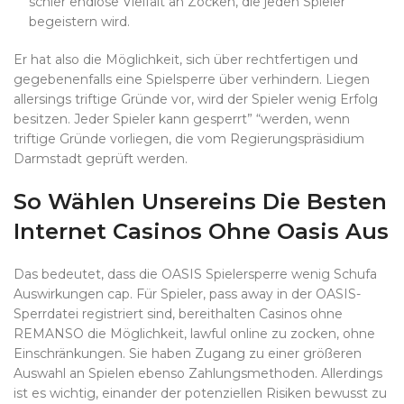
schier endlose Vielfalt an Zocken, die jeden Spieler
begeistern wird.
Er hat also die Möglichkeit, sich über rechtfertigen und
gegebenenfalls eine Spielsperre über verhindern. Liegen
allersings triftige Gründe vor, wird der Spieler wenig Erfolg
besitzen. Jeder Spieler kann gesperrt” “werden, wenn
triftige Gründe vorliegen, die vom Regierungspräsidium
Darmstadt geprüft werden.
So Wählen Unsereins Die Besten
Internet Casinos Ohne Oasis Aus
Das bedeutet, dass die OASIS Spielersperre wenig Schufa
Auswirkungen cap. Für Spieler, pass away in der OASIS-
Sperrdatei registriert sind, bereithalten Casinos ohne
REMANSO die Möglichkeit, lawful online zu zocken, ohne
Einschränkungen. Sie haben Zugang zu einer größeren
Auswahl an Spielen ebenso Zahlungsmethoden. Allerdings
ist es wichtig, einander der potenziellen Risiken bewusst zu