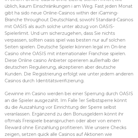
üblich, kaum Einschränkungen i am Weg. Fast jeden Monat
gibt ha sido neue Online-Casinos within der iGaming-
Branche throughout Deutschland, sowohl Standard-Casinos
mit OASIS als auch solche unter abzug von OASIS-
Spielerlimit. Und um sicherzugehen, dass Sie nichts
verpassen, sollten oasis spiel was besten nur auf solchen
Seiten spielen. Deutsche Spieler können legal im On-line
Casino ohne OASIS mit internationaler Franchise spielen.
Diese Online casino Anbieter operieren außerhalb der
deutschen Regulierung, akzeptieren aber deutsche
Kunden. Die Registrierung erfolgt wie unter jedem anderen
Casinos durch Identitätsverifizierung.
Gewinne im Casino werden bei einer Sperrung durch OASIS
an die Spieler ausgezahlt. Im Falle 1er Selbstsperre könnt
du die Auszahlung vor Einrichtung der Sperre selbst
veranlassen. Ergänzend zu den Bonusgeldern könnt ihr
oftmals Freispiele beanspruchen oder aber von einem
Reward ohne Einzahlung profitieren. Wie unsere Checks
zeigen, setzen quick alle Casinos auf Aktionen wie