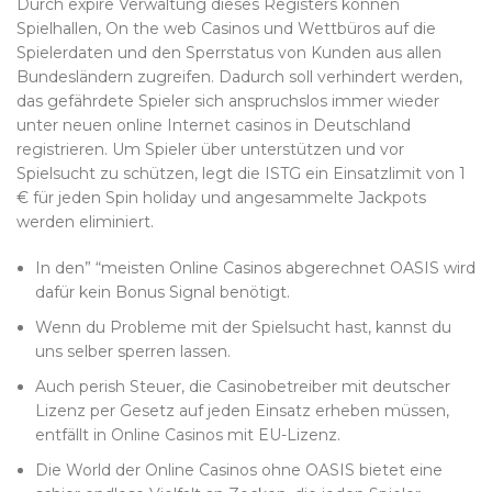
Durch expire Verwaltung dieses Registers können
Spielhallen, On the web Casinos und Wettbüros auf die
Spielerdaten und den Sperrstatus von Kunden aus allen
Bundesländern zugreifen. Dadurch soll verhindert werden,
das gefährdete Spieler sich anspruchslos immer wieder
unter neuen online Internet casinos in Deutschland
registrieren. Um Spieler über unterstützen und vor
Spielsucht zu schützen, legt die ISTG ein Einsatzlimit von 1
€ für jeden Spin holiday und angesammelte Jackpots
werden eliminiert.
In den” “meisten Online Casinos abgerechnet OASIS wird
dafür kein Bonus Signal benötigt.
Wenn du Probleme mit der Spielsucht hast, kannst du
uns selber sperren lassen.
Auch perish Steuer, die Casinobetreiber mit deutscher
Lizenz per Gesetz auf jeden Einsatz erheben müssen,
entfällt in Online Casinos mit EU-Lizenz.
Die World der Online Casinos ohne OASIS bietet eine