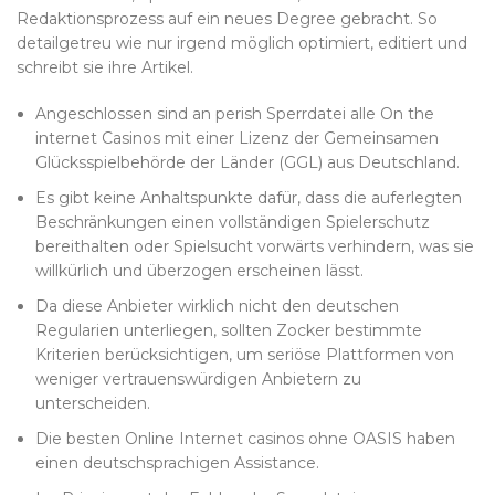
Redaktionsprozess auf ein neues Degree gebracht. So
detailgetreu wie nur irgend möglich optimiert, editiert und
schreibt sie ihre Artikel.
Angeschlossen sind an perish Sperrdatei alle On the
internet Casinos mit einer Lizenz der Gemeinsamen
Glücksspielbehörde der Länder (GGL) aus Deutschland.
Es gibt keine Anhaltspunkte dafür, dass die auferlegten
Beschränkungen einen vollständigen Spielerschutz
bereithalten oder Spielsucht vorwärts verhindern, was sie
willkürlich und überzogen erscheinen lässt.
Da diese Anbieter wirklich nicht den deutschen
Regularien unterliegen, sollten Zocker bestimmte
Kriterien berücksichtigen, um seriöse Plattformen von
weniger vertrauenswürdigen Anbietern zu
unterscheiden.
Die besten Online Internet casinos ohne OASIS haben
einen deutschsprachigen Assistance.