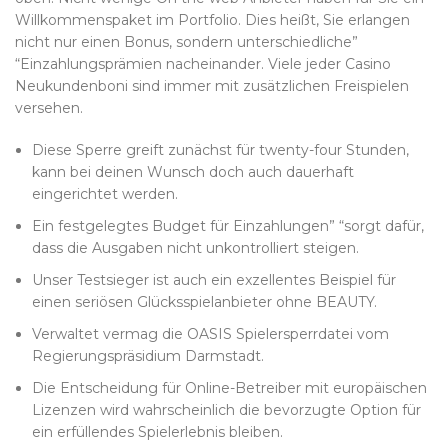
Willkommenspaket im Portfolio. Dies heißt, Sie erlangen
nicht nur einen Bonus, sondern unterschiedliche”
“Einzahlungsprämien nacheinander. Viele jeder Casino
Neukundenboni sind immer mit zusätzlichen Freispielen
versehen.
Diese Sperre greift zunächst für twenty-four Stunden,
kann bei deinen Wunsch doch auch dauerhaft
eingerichtet werden.
Ein festgelegtes Budget für Einzahlungen” “sorgt dafür,
dass die Ausgaben nicht unkontrolliert steigen.
Unser Testsieger ist auch ein exzellentes Beispiel für
einen seriösen Glücksspielanbieter ohne BEAUTY.
Verwaltet vermag die OASIS Spielersperrdatei vom
Regierungspräsidium Darmstadt.
Die Entscheidung für Online-Betreiber mit europäischen
Lizenzen wird wahrscheinlich die bevorzugte Option für
ein erfüllendes Spielerlebnis bleiben.