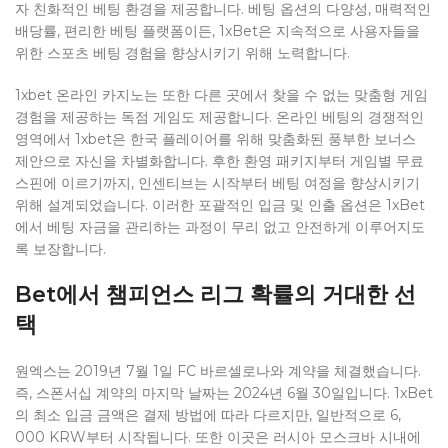
자 친화적인 베팅 환경을 제공합니다. 베팅 옵션의 다양성, 매력적인
배당률, 편리한 베팅 플랫폼이든, 1xBet은 지속적으로 사용자들을
위한 스포츠 베팅 경험을 향상시키기 위해 노력합니다.
1xbet 온라인 카지노는 또한 다른 곳에서 찾을 수 없는 맞춤형 게임
경험을 제공하는 독점 게임도 제공합니다. 온라인 베팅의 경쟁적인
영역에서 1xbet은 한국 플레이어를 위해 맞춤화된 풍부한 보너스
제안으로 자신을 차별화합니다. 후한 환영 패키지부터 게임별 무료
스핀에 이르기까지, 인센티브는 시작부터 베팅 여정을 향상시키기
위해 설계되었습니다. 이러한 포괄적인 입금 및 인출 옵션은 1xBet
에서 베팅 자금을 관리하는 과정이 무리 없고 안전하게 이루어지도
록 보장합니다.
Bet에서 챔피언스 리그 확률의 거대한 선
택
원엑스는 2019년 7월 1일 FC 바르셀로나와 계약을 체결했습니다.
즉, 스폰서십 계약의 마지막 날짜는 2024년 6월 30일입니다. 1xBet
의 최소 입금 금액은 결제 방법에 따라 다르지만, 일반적으로 6,
000 KRW부터 시작됩니다. 또한 이곳은 러시아 모스크바 시내에