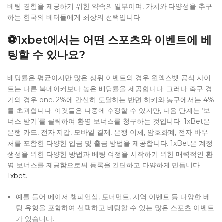
베팅 경험을 제공하기 위한 약속의 일부이며, 가치와 다양성을 추구
하는 한국의 베터들에게 최상의 선택입니다.
⚽1xbet에서는 어떤 스포츠와 이벤트에 베
팅할 수 있나요?
배당률은 평균이지만 많은 상위 이벤트의 경우 원엑스벳 공식 사이
트는 다른 북메이커보다 높은 배당률을 제공합니다. 그러나 축구 경
기의 경우 one. 2%에 간신히 도달하는 반면 하키와 농구에서는 4%
를 초과합니다. 이것들은 나중에 수정할 수 있지만, 다음 단계는 ‘보
너스 받기’를 클릭하여 환영 보너스를 청구하는 것입니다. 1xBet은
은행 카드, 전자 지갑, 모바일 결제, 은행 이체, 암호화폐, 전자 바우
처를 포함한 다양한 입금 및 출금 방법을 제공합니다. 1xBet은 계정
생성을 위한 다양한 방법과 베팅 여정을 시작하기 위한 매력적인 환
영 보너스를 제공함으로써 등록을 간단하고 다양하게 만듭니다
1xbet
.
예를 들어 메이저 챔피언십, 토너먼트, 지역 이벤트 등 다양한 베
팅 유형을 포함하여 선택하고 베팅할 수 있는 많은 스포츠 이벤트
가 있습니다.