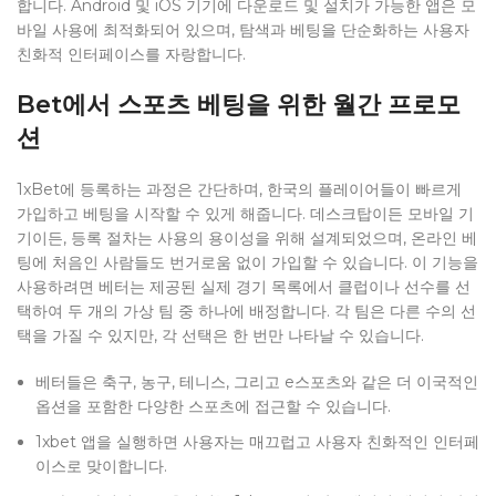
합니다. Android 및 iOS 기기에 다운로드 및 설치가 가능한 앱은 모
바일 사용에 최적화되어 있으며, 탐색과 베팅을 단순화하는 사용자
친화적 인터페이스를 자랑합니다.
Bet에서 스포츠 베팅을 위한 월간 프로모
션
1xBet에 등록하는 과정은 간단하며, 한국의 플레이어들이 빠르게
가입하고 베팅을 시작할 수 있게 해줍니다. 데스크탑이든 모바일 기
기이든, 등록 절차는 사용의 용이성을 위해 설계되었으며, 온라인 베
팅에 처음인 사람들도 번거로움 없이 가입할 수 있습니다. 이 기능을
사용하려면 베터는 제공된 실제 경기 목록에서 클럽이나 선수를 선
택하여 두 개의 가상 팀 중 하나에 배정합니다. 각 팀은 다른 수의 선
택을 가질 수 있지만, 각 선택은 한 번만 나타날 수 있습니다.
베터들은 축구, 농구, 테니스, 그리고 e스포츠와 같은 더 이국적인
옵션을 포함한 다양한 스포츠에 접근할 수 있습니다.
1xbet 앱을 실행하면 사용자는 매끄럽고 사용자 친화적인 인터페
이스로 맞이합니다.