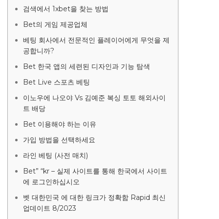
검색에서 1xbet을 찾는 방법
Bet의 게임 제공업체
베팅 회사에서 전문적인 플레이어에게 무엇을 제
공합니까?
Bet 한국 앱의 세련된 디자인과 기능 탐색
Bet Live 스포츠 베팅
이노우에 나오야 Vs 김예준 복싱 토토 해외사이
트 배당
Bet 이용해야 하는 이유
가입 방법을 선택하세요
라인 베팅 (사전 매치)
Bet” “kr – 실제 사이트를 통해 한국에서 사이트
에 로그인하십시오
벳 대한민국 에 대한 링크가 정확함 Rapid 최신
업데이트 8/2023