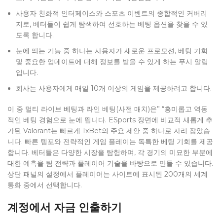
사용자 친화적 인터페이스와 스포츠 이벤트의 종합적인 커버리
지로, 베터들이 쉽게 탐색하여 선호하는 베팅 옵션을 찾을 수 있
도록 합니다.
눈에 띄는 기능 중 하나는 사용자가 새로운 프로모션, 베팅 기회
및 중요한 업데이트에 대해 정보를 받을 수 있게 하는 푸시 알림
입니다.
회사는 사용자에게 매일 10개 이상의 게임을 제공하려고 합니다.
이 중 멀티 라이브 베팅과 라인 베팅(사전 매치)은” “흥미롭고 역동
적인 베팅 경험으로 눈에 띕니다. ESports 장면에 비교적 새롭게 추
가된 Valorant는 빠르게 1xBet의 주요 제안 중 하나로 자리 잡았습
니다. 빠른 템포와 전략적인 게임 플레이는 독특한 베팅 기회를 제공
합니다. 베터들은 다양한 시장을 탐험하며, 각 경기의 미묘한 부분에
대한 예측을 팀 전략과 플레이어 기술을 바탕으로 만들 수 있습니다.
상단 패널의 설정에서 플레이어는 사이트에 표시된 200개의 세계
통화 중에서 선택합니다.
계정에서 자금 인출하기