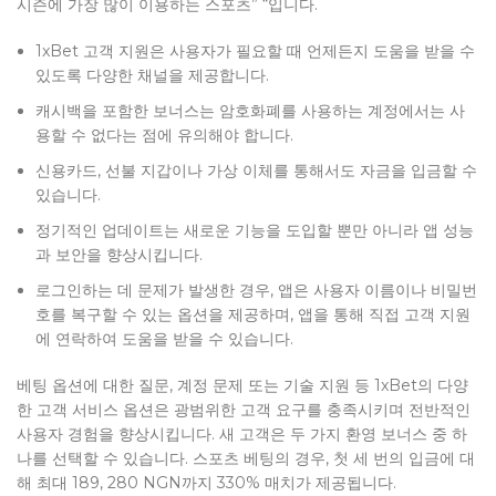
시즌에 가장 많이 이용하는 스포츠” “입니다.
1xBet 고객 지원은 사용자가 필요할 때 언제든지 도움을 받을 수
있도록 다양한 채널을 제공합니다.
캐시백을 포함한 보너스는 암호화폐를 사용하는 계정에서는 사
용할 수 없다는 점에 유의해야 합니다.
신용카드, 선불 지갑이나 가상 이체를 통해서도 자금을 입금할 수
있습니다.
정기적인 업데이트는 새로운 기능을 도입할 뿐만 아니라 앱 성능
과 보안을 향상시킵니다.
로그인하는 데 문제가 발생한 경우, 앱은 사용자 이름이나 비밀번
호를 복구할 수 있는 옵션을 제공하며, 앱을 통해 직접 고객 지원
에 연락하여 도움을 받을 수 있습니다.
베팅 옵션에 대한 질문, 계정 문제 또는 기술 지원 등 1xBet의 다양
한 고객 서비스 옵션은 광범위한 고객 요구를 충족시키며 전반적인
사용자 경험을 향상시킵니다. 새 고객은 두 가지 환영 보너스 중 하
나를 선택할 수 있습니다. 스포츠 베팅의 경우, 첫 세 번의 입금에 대
해 최대 189, 280 NGN까지 330% 매치가 제공됩니다.