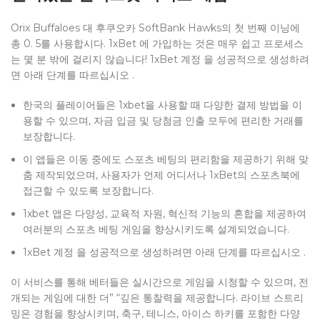
Orix Buffaloes 대 후쿠오카 SoftBank Hawks의 첫 번째 이닝에
총 0. 5를 사용합시다. 1xBet 에 가입하는 것은 매우 쉽고 프로세스
는 몇 분 밖에 걸리지 않습니다! 1xBet 계정 을 성공적으로 생성하려
면 아래 단계를 따르십시오 .
한국의 플레이어들은 1xbet을 사용할 때 다양한 결제 방법을 이
용할 수 있으며, 자금 입금 및 당첨금 인출 모두에 편리한 거래를
보장합니다.
이 앱들은 이동 중에도 스포츠 베팅의 편리함을 제공하기 위해 맞
춤 제작되었으며, 사용자가 언제 어디서나 1xBet의 스포츠북에
접근할 수 있도록 보장합니다.
1xbet 앱은 다양성, 교육적 자원, 혁신적 기능의 혼합을 제공하여
여러분의 스포츠 베팅 게임을 향상시키도록 설계되었습니다.
1xBet 계정 을 성공적으로 생성하려면 아래 단계를 따르십시오 .
이 서비스를 통해 베터들은 실시간으로 게임을 시청할 수 있으며, 전
개되는 게임에 대한 더” “깊은 통찰력을 제공합니다. 라이브 스트리
밍은 경험을 향상시키며, 축구, 테니스, 아이스 하키를 포함한 다양