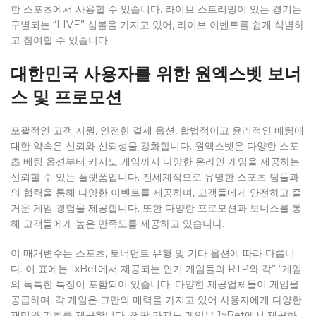
한 스포츠에서 사용할 수 있습니다. 라이브 스트리밍이 있는 경기는
구별되는 “LIVE” 심볼을 가지고 있어, 라이브 이벤트를 쉽게 식별하
고 참여할 수 있습니다.
대한민국 사용자를 위한 원엑스벳 보너
스 및 프로모션
포괄적인 고객 지원, 안전한 결제 옵션, 합법적이고 윤리적인 베팅에
대한 약속은 신뢰와 신뢰성을 강화합니다. 원엑스벳은 다양한 스포
츠 베팅 옵션부터 카지노 게임까지 다양한 온라인 게임을 제공하는
신뢰할 수 있는 플랫폼입니다. 전세계적으로 유명한 스포츠 팀들과
의 협력을 통해 다양한 이벤트를 제공하며, 고객들에게 안전하고 즐
거운 게임 경험을 제공합니다. 또한 다양한 프로모션과 보너스를 통
해 고객들에게 높은 만족도를 제공하고 있습니다.
이 매개변수는 스포츠, 토너먼트 유형 및 기타 옵션에 따라 다릅니
다. 이 표에는 1xBet에서 제공되는 인기 게임들의 RTP와 각” “게임
의 독특한 특징이 포함되어 있습니다. 다양한 제공업체들이 게임을
공급하며, 각 게임은 그만의 매력을 가지고 있어 사용자에게 다양한
재미와 기회를 제공합니다. 잭팟 카지노 게임은 1xBet에서 제공하