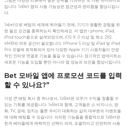
그램은 다양한 리뷰에서 높은 순위를 기여하는 또 다른 하이라이트
입니다. 1xBet 앱의 사용 가능성은 접근성과 편리함을 향상시킵니
다.
1xbet으로 베팅의 세계에 뛰어들기 전에, 기기가 원활한 경험을 위
한 필요 요건을 충족하는지 확인하세요. 이 앱은 i phone, iPad,
iPod touch용으로 설계되었으며, iOS 9. 0 이상 및 최소 292.
4MB의 여유 공간이 필요합니다. IPhone 5 이상 및 iPad 및 iPad
Pro 모델에 최적화되어 있어 다양한 Apple 기기 사용자들이 안정
적인 인터넷 연결로 기능을 즐길 수 있습니다. 정기적인 업데이트는
새로운 기능을 도입할 뿐만 아니라 앱 성능과 보안을 향상시킵니다.
Bet 모바일 앱에 프로모션 코드를 입력
할 수 있나요?”
가장 큰 베팅 회사 중 하나로서, 1xBet은 모두가 수익을 창출할 수
있는 기회를 제공합니다. 1xBet과 함께, 고객들은 쇼 비지니스, 영
화, TV, 경제, 정치는 물론 우리가 대화하는 삶의 대부분의 이벤트들
에 대해 베팅할 수 있습니다. 이러한 기능들을 종합적으로 1xBet은
한국 베터들에게 매력적인 선택이 되며, 포괄적이고 안전하며 사용