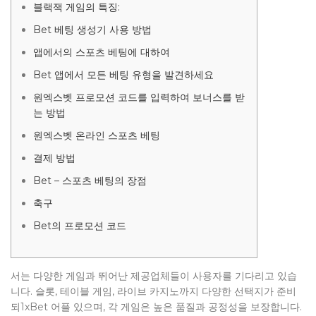
블랙잭 게임의 특징:
Bet 베팅 생성기 사용 방법
앱에서의 스포츠 베팅에 대하여
Bet 앱에서 모든 베팅 유형을 발견하세요
원엑스벳 프로모션 코드를 입력하여 보너스를 받
는 방법
원엑스벳 온라인 스포츠 베팅
결제 방법
Bet – 스포츠 베팅의 장점
축구
Bet의 프로모션 코드
서는 다양한 게임과 뛰어난 제공업체들이 사용자를 기다리고 있습
니다. 슬롯, 테이블 게임, 라이브 카지노까지 다양한 선택지가 준비
되1xBet 어플 있으며, 각 게임은 높은 품질과 공정성을 보장합니다.