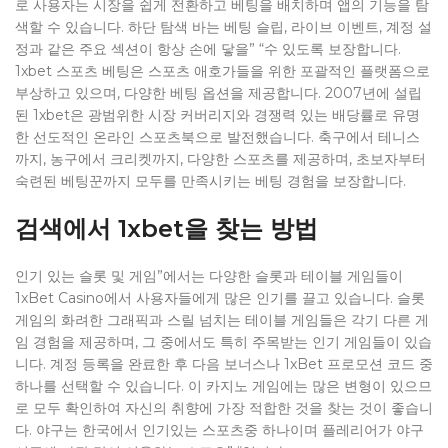
로 사용자는 시장을 쉽게 전환하고 베팅을 배치하며 앱의 기능을 탐
색할 수 있습니다. 하단 탐색 바는 베팅 슬립, 라이브 이벤트, 계정 설
정과 같은 주요 섹션이 항상 손에 닿을” “수 있도록 보장합니다.
1xbet 스포츠 베팅은 스포츠 애호가들을 위한 포괄적인 플랫폼으로
부상하고 있으며, 다양한 베팅 옵션을 제공합니다. 2007년에 설립
된 1xbet은 광범위한 시장 커버리지와 경쟁력 있는 배당률로 유명
한 선도적인 온라인 스포츠북으로 발전했습니다. 축구에서 테니스
까지, 농구에서 크리켓까지, 다양한 스포츠를 제공하며, 초보자부터
숙련된 베팅꾼까지 모두를 만족시키는 베팅 경험을 보장합니다.
검색에서 1xbet을 찾는 방법
인기 있는 슬롯 및 게임”에서는 다양한 슬롯과 테이블 게임들이
1xBet Casino에서 사용자들에게 많은 인기를 끌고 있습니다. 슬롯
게임의 화려한 그래픽과 스릴 넘치는 테이블 게임들은 각기 다른 게
임 경험을 제공하며, 그 중에서도 특히 주목받는 인기 게임들이 있습
니다. 계정 등록을 완료한 후 다음 보너스나 1xBet 프로모션 코드 중
하나를 선택할 수 있습니다. 이 카지노 게임에는 많은 변형이 있으므
로 모두 확인하여 자신의 취향에 가장 적합한 것을 찾는 것이 좋습니
다. 야구는 한국에서 인기있는 스포츠중 하나이며 플레리어가 야구