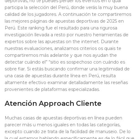
deportivas, no te puedes perder los eventos en o qual
participa la selección del Perú, donde verás la muy buena
calidad de los jugadores. A continuación te compartiremos
las mejores páginas de apuestas deportivas de 2025 en
Perú. Este ranking fue el resultado para una rigurosa
investigación llevada a resto por nuestro herramientas de
expertos sobre las apuestas on the internet. Durante
nuestras evaluaciones, analizamos criterios os quais te
compartiremos más adelante y que nos ayudan the
detectar cuándo el” “sitio es sospechoso con cuándo es
sobre fiar. Si estás buscando confirmar una legitimidad de
una casa de apuestas durante línea en Perú, resulta
altamente efectivo examinar detalladamente las reseñas
provenientes de plataformas especializadas.
Atención Approach Cliente
Muchas casas de apuestas deportivas en línea pueden
parecer más u menos iguales en todas las categorías,
excepto cuando ze trata de la facilidad de manuseio. De lo
la cual estamos hablando específicamente es de lo fácil que