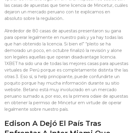
las casas de apuestas que tiene licencia de Mincetur, cuáles
dejaron un mercado peruano con te explicamos en
absoluto sobre la regulación..
Alrededor de 80 casas de apuestas presentaron su gana
para operar legalmente en nuestro país y ya hay todas las
que han obtenido la licencia. Si bien el” “pleito se ha
demorado un poco, en octubre finalizó la revisión y alone
son legales aquellas que operan disadvantage licencia.
1XBET ha sido una de todas las mejores casas para apuestas
virtuales de Perú porque es completamente distinta the las
otras 3. Eso sí, si help principiante, puede confundirte un
poquito porque hay mucha información durante su sitio
website. Betano está muy involucrado en un mercado
peruano sumado a, por eso, es la primera odaie de apuestas
en obtener la permiso de Mincetur em virtude de operar
legalmente sobre nuestro país.
Edison A Dejó El País Tras