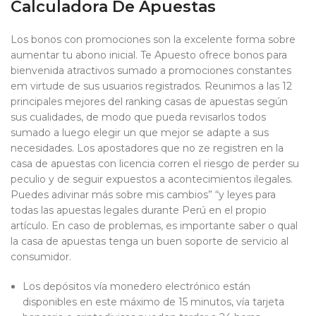
Calculadora De Apuestas
Los bonos con promociones son la excelente forma sobre
aumentar tu abono inicial. Te Apuesto ofrece bonos para
bienvenida atractivos sumado a promociones constantes
em virtude de sus usuarios registrados. Reunimos a las 12
principales mejores del ranking casas de apuestas según
sus cualidades, de modo que pueda revisarlos todos
sumado a luego elegir un que mejor se adapte a sus
necesidades. Los apostadores que no ze registren en la
casa de apuestas con licencia corren el riesgo de perder su
peculio y de seguir expuestos a acontecimientos ilegales.
Puedes adivinar más sobre mis cambios” “y leyes para
todas las apuestas legales durante Perú en el propio
artículo. En caso de problemas, es importante saber o qual
la casa de apuestas tenga un buen soporte de servicio al
consumidor.
Los depósitos vía monedero electrónico están
disponibles en este máximo de 15 minutos, vía tarjeta