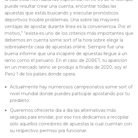
puede resultar crear una cuenta, encontrar todas las
apuestas que estás buscando y executar pronósticos
deportivos trouble problemas. Una sobre las mayores
ventajas de apostar durante línea es la conveniencia. Por el
motivo,” “exista es uno de los criterios más importantes que
debemos en cuenta some sort of la hora sobre elegir la
sobresaliente casa de apuestas online. Siempre fue una
buena informe que una incapere de apuestas llegue a un
ramo como el peruano. En el caso de 20BET, tu aparición
en un mercado latino se produjo a finales de 2020, soy el
Perú 1 de los países donde opera.
Actualmente hay numerosos campeonatos some sort of
nivel mundial donde puedes participar apostando por tu
predileto.
Queremos ofrecerte dia a dia las alternativas más
seguras para envidar, por eso nos dedicamos a recopilar
solo aquellos corredores de apuestas la cual cuentan con
su respectivo permiso pra funcionar.