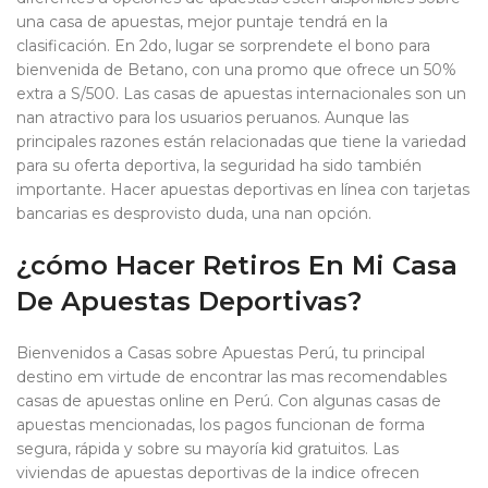
una casa de apuestas, mejor puntaje tendrá en la
clasificación. En 2do, lugar se sorprendete el bono para
bienvenida de Betano, con una promo que ofrece un 50%
extra a S/500. Las casas de apuestas internacionales son un
nan atractivo para los usuarios peruanos. Aunque las
principales razones están relacionadas que tiene la variedad
para su oferta deportiva, la seguridad ha sido también
importante. Hacer apuestas deportivas en línea con tarjetas
bancarias es desprovisto duda, una nan opción.
¿cómo Hacer Retiros En Mi Casa
De Apuestas Deportivas?
Bienvenidos a Casas sobre Apuestas Perú, tu principal
destino em virtude de encontrar las mas recomendables
casas de apuestas online en Perú. Con algunas casas de
apuestas mencionadas, los pagos funcionan de forma
segura, rápida y sobre su mayoría kid gratuitos. Las
viviendas de apuestas deportivas de la indice ofrecen