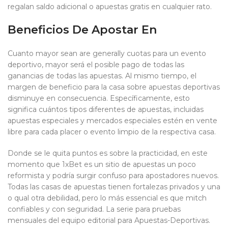
regalan saldo adicional o apuestas gratis en cualquier rato.
Beneficios De Apostar En
Cuanto mayor sean are generally cuotas para un evento
deportivo, mayor será el posible pago de todas las
ganancias de todas las apuestas. Al mismo tiempo, el
margen de beneficio para la casa sobre apuestas deportivas
disminuye en consecuencia. Específicamente, esto
significa cuántos tipos diferentes de apuestas, incluidas
apuestas especiales y mercados especiales estén en vente
libre para cada placer o evento limpio de la respectiva casa.
Donde se le quita puntos es sobre la practicidad, en este
momento que 1xBet es un sitio de apuestas un poco
reformista y podría surgir confuso para apostadores nuevos.
Todas las casas de apuestas tienen fortalezas privados y una
o qual otra debilidad, pero lo más essencial es que mitch
confiables y con seguridad. La serie para pruebas
mensuales del equipo editorial para Apuestas-Deportivas.