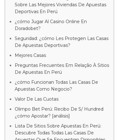
Sobre Las Mejores Viviendas De Apuestas
Deportivas En Perú
¿cómo Jugar Al Casino Online En
Doradobet?
Seguridad: ¿cómo Les Protegen Las Casas
De Apuestas Deportivas?
Mejores Casas
Preguntas Frecuentes Em Relação À Sitios
De Apuestas En Perú
¿cómo Funcionan Todas Las Casas De
Apuestas Como Negocio?
Valor De Las Cuotas
Olimpo Bet Perú: Recibo De S/ Hundred
¿cómo Apostar? [análisis]
Lista De Sitios Sobre Apuestas En Perú:
Descubre Todas Todas Las Casas De
Apuestas Que Se Encuentran Disponibles