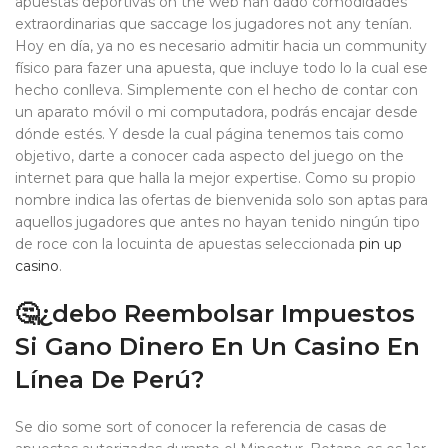
apuestas deportivas on the web han dado comodidades
extraordinarias que saccage los jugadores not any tenían.
Hoy en día, ya no es necesario admitir hacia un community
físico para fazer una apuesta, que incluye todo lo la cual ese
hecho conlleva. Simplemente con el hecho de contar con
un aparato móvil o mi computadora, podrás encajar desde
dónde estés. Y desde la cual página tenemos tais como
objetivo, darte a conocer cada aspecto del juego on the
internet para que halla la mejor expertise. Como su propio
nombre indica las ofertas de bienvenida solo son aptas para
aquellos jugadores que antes no hayan tenido ningún tipo
de roce con la locuinta de apuestas seleccionada
pin up
casino
.
🤔¿debo Reembolsar Impuestos
Si Gano Dinero En Un Casino En
Línea De Perú?
Se dio some sort of conocer la referencia de casas de