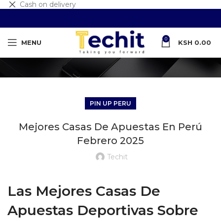
Cash on delivery
0
MENU
KSH
0.00
PIN UP PERU
Mejores Casas De Apuestas En Perú
Febrero 2025
Techit
Las Mejores Casas De
Apuestas Deportivas Sobre