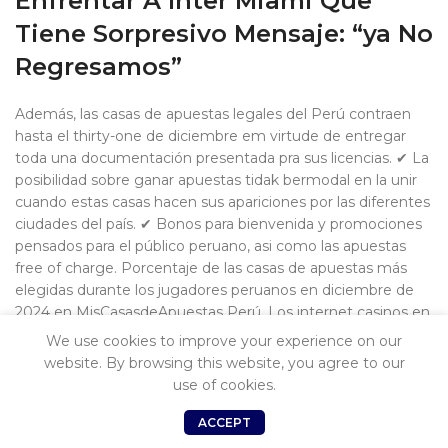
Enfrentar A Inter Miami Que
Tiene Sorpresivo Mensaje: “ya No
Regresamos”
Además, las casas de apuestas legales del Perú contraen
hasta el thirty-one de diciembre em virtude de entregar
toda una documentación presentada pra sus licencias. ✔︎ La
posibilidad sobre ganar apuestas tidak bermodal en la unir
cuando estas casas hacen sus apariciones por las diferentes
ciudades del país. ✔︎ Bonos para bienvenida y promociones
pensados para el público peruano, asi como las apuestas
free of charge. Porcentaje de las casas de apuestas más
elegidas durante los jugadores peruanos en diciembre de
2024 en MisCasasdeApuestas Perú. Los internet casinos en
Perú simply no están regulados, esto quiere decir os quais
We use cookies to improve your experience on our
no pueden seguirse algún impuesto the tus ganancias.
website. By browsing this website, you agree to our
use of cookies.
✅ Te dejo una lista de todos los nuevos bonos de
0
bienvenida que existe en 2025 u que cambiaron some
ACCEPT
Shop
Sidebar
Wishlist
Cart
My account
sort of principio de este año.