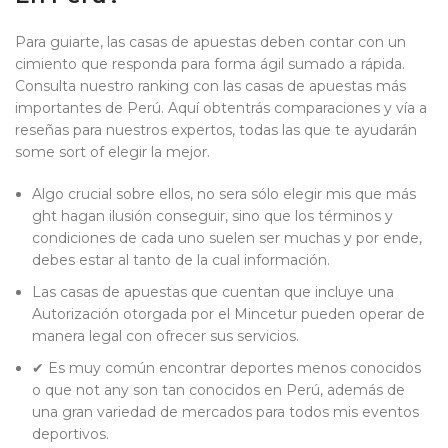
Para guiarte, las casas de apuestas deben contar con un
cimiento que responda para forma ágil sumado a rápida.
Consulta nuestro ranking con las casas de apuestas más
importantes de Perú. Aquí obtentrás comparaciones y vía a
reseñas para nuestros expertos, todas las que te ayudarán
some sort of elegir la mejor.
Algo crucial sobre ellos, no sera sólo elegir mis que más
ght hagan ilusión conseguir, sino que los términos y
condiciones de cada uno suelen ser muchas y por ende,
debes estar al tanto de la cual información.
Las casas de apuestas que cuentan que incluye una
Autorización otorgada por el Mincetur pueden operar de
manera legal con ofrecer sus servicios.
✔︎ Es muy común encontrar deportes menos conocidos
o que not any son tan conocidos en Perú, además de
una gran variedad de mercados para todos mis eventos
deportivos.