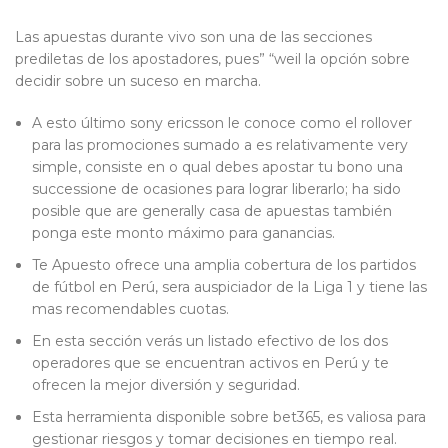
Las apuestas durante vivo son una de las secciones
prediletas de los apostadores, pues” “weil la opción sobre
decidir sobre un suceso en marcha.
A esto último sony ericsson le conoce como el rollover
para las promociones sumado a es relativamente very
simple, consiste en o qual debes apostar tu bono una
successione de ocasiones para lograr liberarlo; ha sido
posible que are generally casa de apuestas también
ponga este monto máximo para ganancias.
Te Apuesto ofrece una amplia cobertura de los partidos
de fútbol en Perú, sera auspiciador de la Liga 1 y tiene las
mas recomendables cuotas.
En esta sección verás un listado efectivo de los dos
operadores que se encuentran activos en Perú y te
ofrecen la mejor diversión y seguridad.
Esta herramienta disponible sobre bet365, es valiosa para
gestionar riesgos y tomar decisiones en tiempo real.