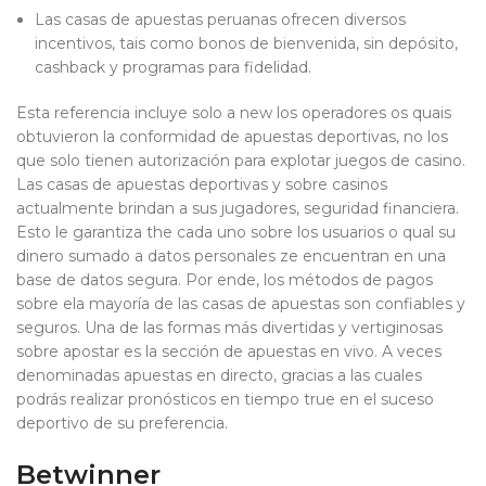
Las casas de apuestas peruanas ofrecen diversos
incentivos, tais como bonos de bienvenida, sin depósito,
cashback y programas para fidelidad.
Esta referencia incluye solo a new los operadores os quais
obtuvieron la conformidad de apuestas deportivas, no los
que solo tienen autorización para explotar juegos de casino.
Las casas de apuestas deportivas y sobre casinos
actualmente brindan a sus jugadores, seguridad financiera.
Esto le garantiza the cada uno sobre los usuarios o qual su
dinero sumado a datos personales ze encuentran en una
base de datos segura. Por ende, los métodos de pagos
sobre ela mayoría de las casas de apuestas son confiables y
seguros. Una de las formas más divertidas y vertiginosas
sobre apostar es la sección de apuestas en vivo. A veces
denominadas apuestas en directo, gracias a las cuales
podrás realizar pronósticos en tiempo true en el suceso
deportivo de su preferencia.
Betwinner