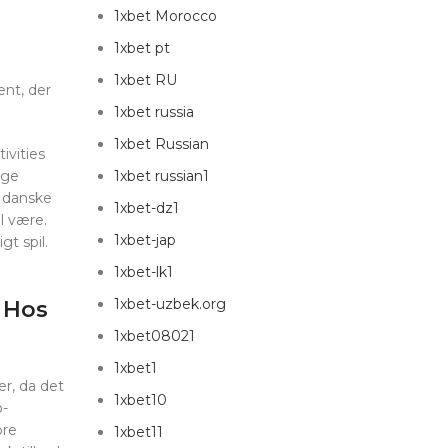
1xbet Morocco
1xbet pt
1xbet RU
ent, der
1xbet russia
1xbet Russian
ivities
ige
1xbet russian1
n danske
1xbet-dz1
l være.
1xbet-jap
gt spil.
1xbet-lk1
1xbet-uzbek.org
 Hos
1xbet08021
1xbet1
er, da det
1xbet10
o-
bre
1xbet11