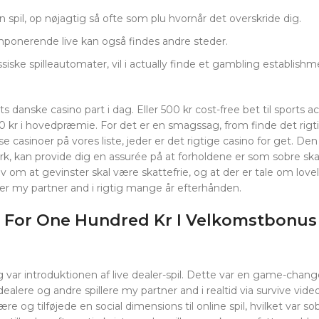
an spil, op nøjagtig så ofte som plu hvornår det overskride dig.
 imponerende live kan også findes andre steder.
lassiske spilleautomater, vil i actually finde et gambling establishm
s danske casino part i dag. Eller 500 kr cost-free bet til sports act
 kr i hovedpræmie. For det er en smagssag, from finde det rigt
se casinoer på vores liste, jeder er det rigtige casino for get. De
k, kan provide dig en assurée på at forholdene er som sobre ska
v om at gevinster skal være skattefrie, og at der er tale om loveli
er my partner and i rigtig mange år efterhånden.
s For One Hundred Kr I Velkomstbonus
var introduktionen af ​​live dealer-spil. Dette var en game-chang
dealere og andre spillere my partner and i realtid via survive vide
 og tilføjede en social dimensions til online spil, hvilket var so