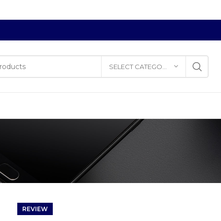
SELECT CATEGORY
REVIEW