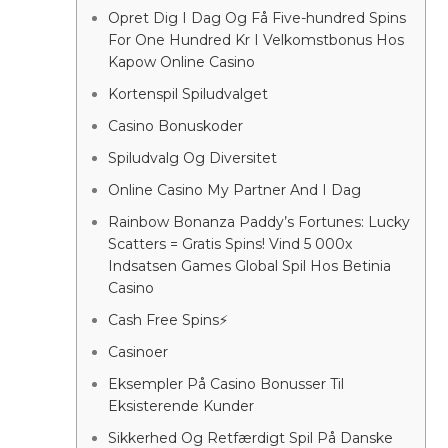
Opret Dig I Dag Og Få Five-hundred Spins
For One Hundred Kr I Velkomstbonus Hos
Kapow Online Casino
Kortenspil Spiludvalget
Casino Bonuskoder
Spiludvalg Og Diversitet
Online Casino My Partner And I Dag
Rainbow Bonanza Paddy’s Fortunes: Lucky
Scatters = Gratis Spins! Vind 5 000x
Indsatsen Games Global Spil Hos Betinia
Casino
Cash Free Spins⚡️
Casinoer
Eksempler På Casino Bonusser Til
Eksisterende Kunder
Sikkerhed Og Retfærdigt Spil På Danske