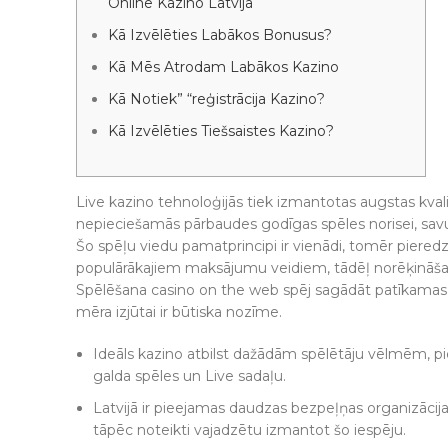
Online Kazino Latvijā
Kā Izvēlēties Labākos Bonusus?
Kā Mēs Atrodam Labākos Kazino
Kā Notiek” “reģistrācija Kazino?
Kā Izvēlēties Tiešsaistes Kazino?
Live kazino tehnoloģijās tiek izmantotas augstas kva
nepieciešamās pārbaudes godīgas spēles norisei, sav
Šo spēļu viedu pamatprincipi ir vienādi, tomēr pieredz
populārākajiem maksājumu veidiem, tādēļ norēķināšanā
Spēlēšana casino on the web spēj sagādāt patīkamas 
mēra izjūtai ir būtiska nozīme.
Ideāls kazino atbilst dažādām spēlētāju vēlmēm, pie
galda spēles un Live sadaļu.
Latvijā ir pieejamas daudzas bezpeļņas organizācijas
tāpēc noteikti vajadzētu izmantot šo iespēju.