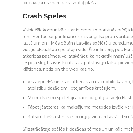
piedāvājums marchar visnotaļ plašs.
Crash Spēles
Visbiežāk komunikācija ar in order to norisinās brīdī, 
runa ventosear par finansēm, svarīgi, ka pretī ventose
jautājumiem. Mēs pētām Latvijas spēlētāju paradumus u
vietņu aktualitāti spēlētāju vidū. Šie ir kritēriji, pēc 
atkarības pazīmes, vai atskāršot, ka negatīvi mainījušā
iespēja slēgt savus kontus uz patstāvīgu laiku, pievie
klātienes, nedz on the web kazino.
Viss iepriekšminētais attiecas arī uz mobilo kazino
atbilstību dažādiem lietojamības kritērijiem.
Monro kazino spēlētāji atradīs bagātīgu spēļu klāst
Tāpat jāatceras, ka maksājuma metodes izvēle var 
Katram tiešsaistes kazino irgi jāzina arī tavs” “dzi
Šī izstrādātaja spēlēs ir dažādas tēmas un unikāla me