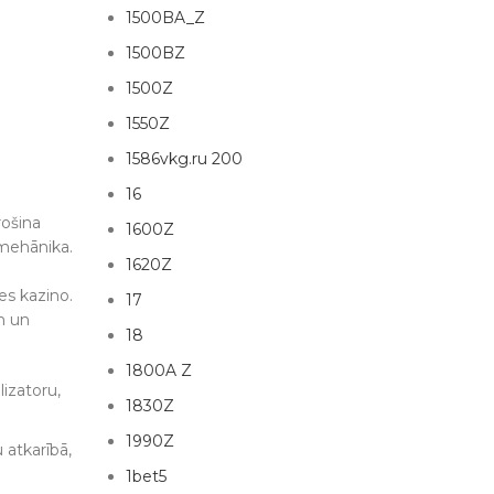
1500BA_Z
1500BZ
1500Z
1550Z
1586vkg.ru 200
16
rošina
1600Z
 mehānika.
1620Z
es kazino.
17
m un
18
1800A Z
izatoru,
1830Z
1990Z
 atkarībā,
1bet5