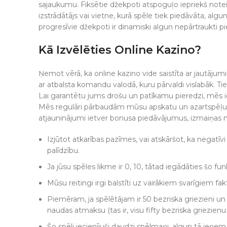
sajaukumu. Fiksētie džekpoti atspoguļo iepriekš not
izstrādātājs vai vietne, kurā spēle tiek piedāvāta, a
progresīvie džekpoti ir dinamiski algun nepārtraukti p
Kā Izvēlēties Online Kazino?
Ņemot vērā, ka online kazino vide saistīta ar jautājumi
ar atbalsta komandu valodā, kuru pārvaldi vislabāk. Ti
Lai garantētu jums drošu un patīkamu pieredzi, mēs ies
Mēs regulāri pārbaudām mūsu apskatu un azartspēļu vi
atjauninājumi ietver bonusa piedāvājumus, izmaiņas 
Izjūtot atkarības pazīmes, vai atskāršot, ka negatī
palīdzību.
Ja jūsu spēles likme ir 0, 10, tātad iegādāties šo fun
Mūsu reitingi irgi balstīti uz vairākiem svarīgiem fa
Piemēram, ja spēlētājam ir 50 bezriska griezieni un 
naudas atmaksu (tas ir, visu fifty bezriska griezie
Šo spēli iecienījuši daudzi spēlmaņi, algun tā ieņem 