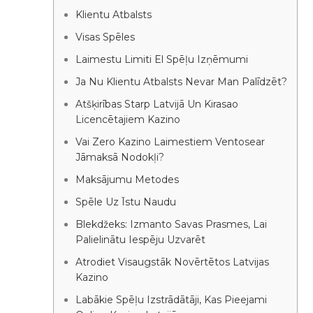
Klientu Atbalsts
Visas Spēles
Laimestu Limiti El Spēļu Izņēmumi
Ja Nu Klientu Atbalsts Nevar Man Palīdzēt?
Atšķirības Starp Latvijā Un Kirasao
Licencētajiem Kazino
Vai Zero Kazino Laimestiem Ventosear
Jāmaksā Nodokļi?
Maksājumu Metodes
Spēle Uz Īstu Naudu
Blekdžeks: Izmanto Savas Prasmes, Lai
Palielinātu Iespēju Uzvarēt
Atrodiet Visaugstāk Novērtētos Latvijas
Kazino
Labākie Spēļu Izstrādātāji, Kas Pieejami