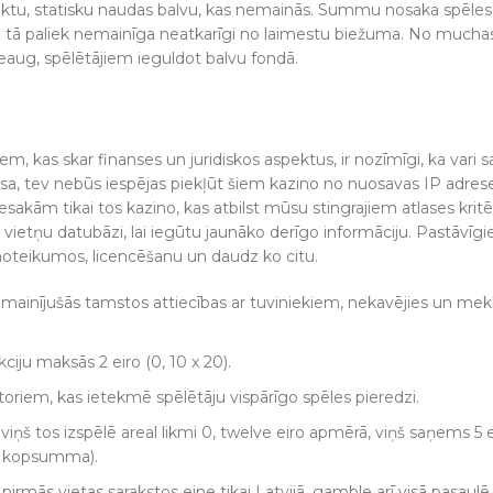
eiktu, statisku naudas balvu, kas nemainās. Summu nosaka spēles
lgun tā paliek nemainīga neatkarīgi no laimestu biežuma. No mucha
ieaug, spēlētājiem ieguldot balvu fondā.
em, kas skar finanses un juridiskos aspektus, ir nozīmīgi, ka vari s
esa, tev nebūs iespējas piekļūt šiem kazino no nuosavas IP adrese
akām tikai tos kazino, kas atbilst mūsu stingrajiem atlases kritēr
etņu datubāzi, lai iegūtu jaunāko derīgo informāciju. Pastāvīgi
noteikumos, licencēšanu un daudz ko citu.
vi mainījušās tamstos attiecības ar tuviniekiem, nekavējies un mek
kciju maksās 2 eiro (0, 10 x 20).
ktoriem, kas ietekmē spēlētāju vispārīgo spēles pieredzi.
viņš tos izspēlē areal likmi 0, twelve eiro apmērā, viņš saņems 5 e
nu kopsumma).
pirmās vietas sarakstos eine tikai Latvijā, gamble arī visā pasaulē.