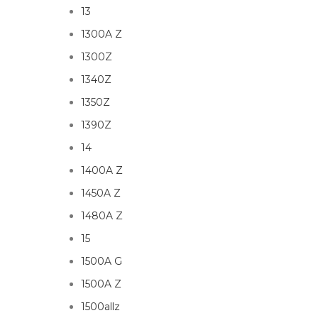
13
1300A Z
1300Z
1340Z
1350Z
1390Z
14
1400A Z
1450A Z
1480A Z
15
1500A G
1500A Z
1500allz