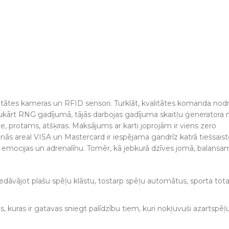
litātes kameras un RFID sensori. Turklāt, kvalitātes komanda nod
ukārt RNG gadījumā, tājās darbojas gadījuma skaitļu ģeneratora
e, protams, atšķiras. Maksājums ar karti joprojām ir viens zero
s areal VISA un Mastercard ir iespējama gandrīz katrā tiešsaist
emocijas un adrenalīnu. Tomēr, kā jebkurā dzīves jomā, balansa
dāvājot plašu spēļu klāstu, tostarp spēļu automātus, sporta total
, kuras ir gatavas sniegt palīdzību tiem, kuri nokļuvuši azartspēļu