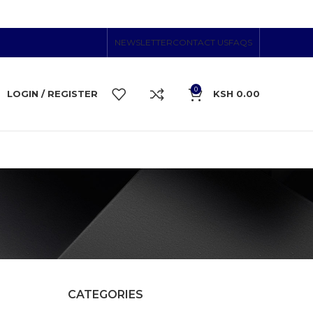
NEWSLETTER
CONTACT US
FAQS
0
LOGIN / REGISTER
KSH
0.00
CATEGORIES