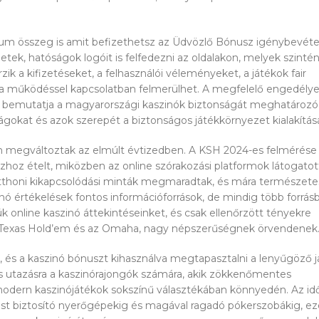
um összeg is amit befizethetsz az Üdvözlő Bónusz igénybevéte
letek, hatóságok logóit is felfedezni az oldalakon, melyek szinté
zik a kifizetéseket, a felhasználói véleményeket, a játékok fair
a működéssel kapcsolatban felmerülhet. A megfelelő engedélye
ikk bemutatja a magyarországi kaszinók biztonságát meghatározó
gokat és azok szerepét a biztonságos játékkörnyezet kialakítás
n megváltoztak az elmúlt évtizedben. A KSH 2024-es felmérése 
oz ételt, miközben az online szórakozási platformok látogatot
otthoni kikapcsolódási minták megmaradtak, és mára természete
ó értékelések fontos információforrások, de mindig több forrásb
k online kaszinó áttekintéseinket, és csak ellenőrzött tényekre
a Texas Hold’em és az Omaha, nagy népszerűségnek örvendenek
i, és a kaszinó bónuszt kihasználva megtapasztalni a lenyűgöző j
mas utazásra a kaszinórajongók számára, akik zökkenőmentes
 modern kaszinójátékok sokszínű választékában könnyedén. Az id
ülést biztosító nyerőgépekig és magával ragadó pókerszobákig, ez