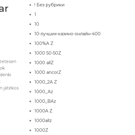
! Без рубрики
ar
1
10
10-лучших-казино-онлайн-400
100%A Z
1000 50-50Z
szetesen
1000 allZ
kok
1000 ancorZ
ndenki
t
1000_2A Z
en játékos
1000_Az
1000_BAz
1000A Z
1000allz
1000Z