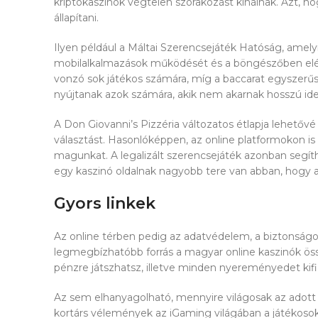
kriptokaszinók végtelen szórakozást kínálnak. Azt,
állapítani.
Ilyen például a Máltai Szerencsejáték Hatóság, amely
mobilalkalmazások működését és a böngészőben elérhe
vonzó sok játékos számára, míg a baccarat egyszerűs
nyújtanak azok számára, akik nem akarnak hosszú idei
A Don Giovanni’s Pizzéria változatos étlapja lehetőv
választást. Hasonlóképpen, az online platformokon i
magunkat. A legalizált szerencsejáték azonban seg
egy kaszinó oldalnak nagyobb tere van abban, hogy a
Gyors linkek
Az online térben pedig az adatvédelem, a biztonságos 
legmegbízhatóbb forrás a magyar online kaszinók össz
pénzre játszhatsz, illetve minden nyereményedet kifiz
Az sem elhanyagolható, mennyire világosak az adott o
kortárs vélemények az iGaming világában a játékosok