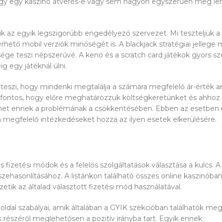
 hogy egy kaszinó átverés-e vagy sem nagyon egyszerűen meg le
ik az egyik legszigorúbb engedélyező szervezet. Mi teszteljük a
tő mobil verziók minőségét is. A blackjack stratégiai jellege 
ége teszi népszerűvé. A keno és a scratch card játékok gyors sz
g egy játéknál ülni.
é teszi, hogy mindenki megtalálja a számára megfelelő ár-érték a
s fontos, hogy előre meghatározzuk költségkeretünket és ahhoz 
íthet ennek a problémának a csökkentésében. Ebben az esetben 
 megfelelő intézkedéseket hozza az ilyen esetek elkerülésére.
fizetési módok és a felelős szolgáltatások választása a kulcs. A
ehasonlításához. A listánkon található összes online kaszinóban
etik az általad választott fizetési mód használatával.
ldal szabályai, amik általában a GYIK szekcióban találhatók meg
 részéről meglehetősen a pozitív irányba tart. Egyik ennek