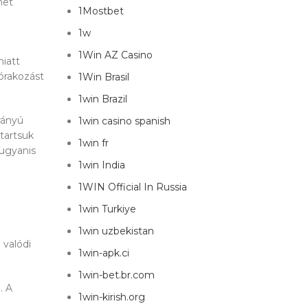
het
1Mostbet
1w
1Win AZ Casino
miatt
órakozást
1Win Brasil
1win Brazil
rányú
1win casino spanish
tartsuk
1win fr
ugyanis
1win India
1WIN Official In Russia
1win Turkiye
1win uzbekistan
 valódi
1win-apk.ci
1win-bet.br.com
. A
1win-kirish.org