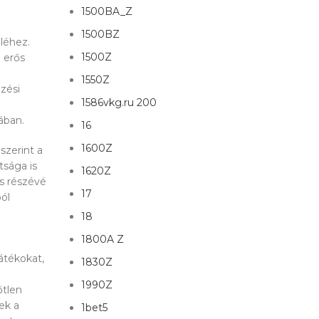
1500BA_Z
1500BZ
léhez.
1500Z
n erős
1550Z
zési
1586vkg.ru 200
ában.
16
1600Z
szerint a
tsága is
1620Z
s részévé
17
ól
18
.
1800A Z
átékokat,
1830Z
1990Z
őtlen
ek a
1bet5