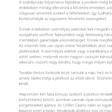
A szabályozás folyamatos fejlődése a jövőben még bi
érdekében mindig ellenőrizd a kifizetési limiteket, a
világosan ismerteti ezeket a feltételeket, így tudhato
korlátozhatják az egyszerre felvehető összegeket.
Ennek érdekében személyes adatokat kell megadni és 
szolgáltató szoftver fejlesztőkre nagy felelősség há
mértékben garantálják a korrektséget. Ennek megfele
Az internet tele van olyan online felületekkel, ahol c
játékosokat. A személyes adatok vagy a bankkártya in
sötét weben, melynek révén nagyon csúnyán károsulha
elkerülni, viszont nagy kérdés, hogy mégis milyen elj
További fontos funkciók közé tartozik a napi, heti és 
amely tájékoztatja a játékost az eltelt időről. Teszte
kínált.
Alapvetően két fajta bónusz szokott a játékos rendelk
befizetéshez kötött, azonban vannak olyan bónuszok i
pörgetéseket ajánlva. Az LVBet Casino talán az egyi
kaszinó ezen a listán. Mindegyik játékhoz egy jól me