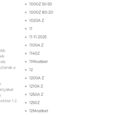
1000Z 50-50
1000Z 80-20
1020A Z
11
11-11-2025
1100A Z
ebb
1140Z
yek
11Mostbet
yéb
ztanak a
12
1200A Z
e
1210A Z
ártyákat
1250A Z
k
etése 1-2
1250Z
12Mostbet