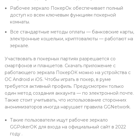
Рабочее зеркало ПокерОк обеспечивает полный
доступ ко всем ключевым функциям покерной
комнаты.
Все стандартные методы оплаты — банковские карты,
электронные кошельки, криптовалюты — работают на
зеркале.
Участвовать в покерных партиях разрешается со
смартфонов и планшетов. Скачать приложение с
работающего зеркала ПокерОК можно на устройства с
ОС Android и iOS. Чтобы играть в покер, в руме
требуется активный профиль. Предусмотрен только
один метод создания аккаунта — по электронной почте.
Также стоит учитывать, что использование сторонних
анонимизаторов иногда нарушает правила GGNetwork.
Такие пользователи ищут рабочее зеркало
GGPokerOK для входа на официальный сайт в 2022
году .