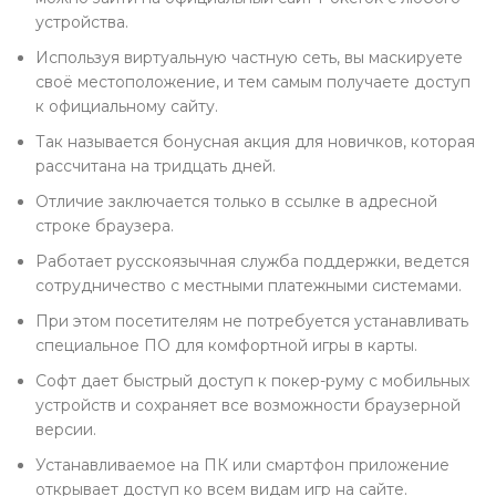
устройства.
Используя виртуальную частную сеть, вы маскируете
своё местоположение, и тем самым получаете доступ
к официальному сайту.
Так называется бонусная акция для новичков, которая
рассчитана на тридцать дней.
Отличие заключается только в ссылке в адресной
строке браузера.
Работает русскоязычная служба поддержки, ведется
сотрудничество с местными платежными системами.
При этом посетителям не потребуется устанавливать
специальное ПО для комфортной игры в карты.
Софт дает быстрый доступ к покер-руму с мобильных
устройств и сохраняет все возможности браузерной
версии.
Устанавливаемое на ПК или смартфон приложение
открывает доступ ко всем видам игр на сайте.