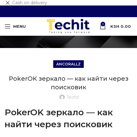
Cash on delivery
0
MENU
KSH
0.00
ANCORALLZ
PokerOK зеркало — как найти через
поисковик
Techit
PokerOK зеркало — как
найти через поисковик