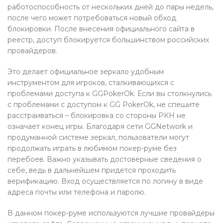
работоспособность от нескольких дней до пары недель,
после чего может потребоваться новый обход
блокировки. После внесения официального сайта в
реестр, доступ блокируется большинством российских
провайдеров.
Это делает официальное зеркало удобным
инструментом для игроков, сталкивающихся с
проблемами доступа к GGPokerOk. Если вы столкнулись
с проблемами с доступом к GG PokerOk, не спешите
расстраиваться – блокировка со стороны РКН не
означает конец игры. Благодаря сети GGNetwork и
продуманной системе зеркал, пользователи могут
продолжать играть в любимом покер-руме без
перебоев. Важно указывать достоверные сведения о
себе, ведь в дальнейшем придется проходить
верификацию. Вход осуществляется по логину в виде
адреса почты или телефона и паролю.
В данном покер-руме используются лучшие провайдеры