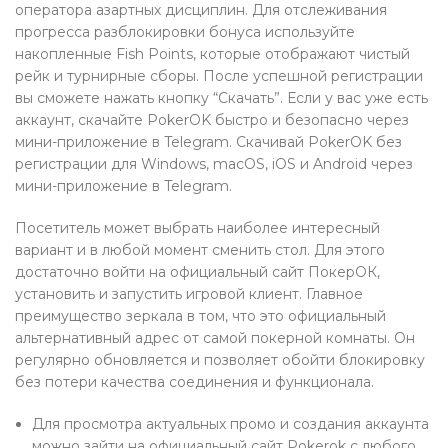
оператора азартных дисциплин. Для отслеживания
прогресса разблокировки бонуса используйте
накопленные Fish Points, которые отображают чистый
рейк и турнирные сборы. После успешной регистрации
вы сможете нажать кнопку “Скачать”. Если у вас уже есть
аккаунт, скачайте PokerOK быстро и безопасно через
мини-приложение в Telegram. Скачивай PokerOK без
регистрации для Windows, macOS, iOS и Android через
мини-приложение в Telegram.
Посетитель может выбрать наиболее интересный
вариант и в любой момент сменить стол. Для этого
достаточно войти на официальный сайт ПокерОК,
установить и запустить игровой клиент. Главное
преимущество зеркала в том, что это официальный
альтернативный адрес от самой покерной комнаты. Он
регулярно обновляется и позволяет обойти блокировку
без потери качества соединения и функционала.
Для просмотра актуальных промо и создания аккаунта
можно зайти на официальный сайт Pokerok с любого