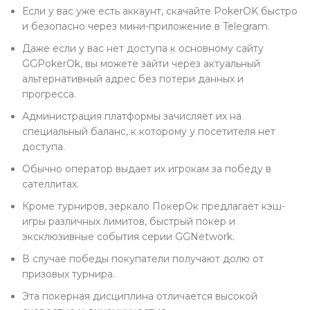
Если у вас уже есть аккаунт, скачайте PokerOK быстро
и безопасно через мини-приложение в Telegram.
Даже если у вас нет доступа к основному сайту
GGPokerOk, вы можете зайти через актуальный
альтернативный адрес без потери данных и
прогресса.
Администрация платформы зачисляет их на
специальный баланс, к которому у посетителя нет
доступа.
Обычно оператор выдает их игрокам за победу в
сателлитах.
Кроме турниров, зеркало ПокерОк предлагает кэш-
игры различных лимитов, быстрый покер и
эксклюзивные события серии GGNetwork.
В случае победы покупатели получают долю от
призовых турнира.
Эта покерная дисциплина отличается высокой