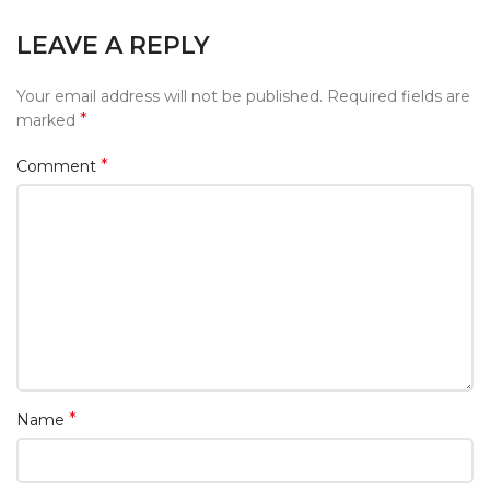
LEAVE A REPLY
Your email address will not be published.
Required fields are
*
marked
*
Comment
*
Name